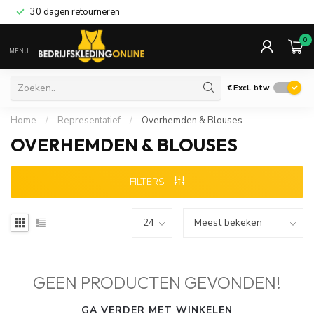
30 dagen retourneren
0
MENU
€
Excl. btw
Home
/
Representatief
/
Overhemden & Blouses
OVERHEMDEN & BLOUSES
FILTERS
GEEN PRODUCTEN GEVONDEN!
GA VERDER MET WINKELEN