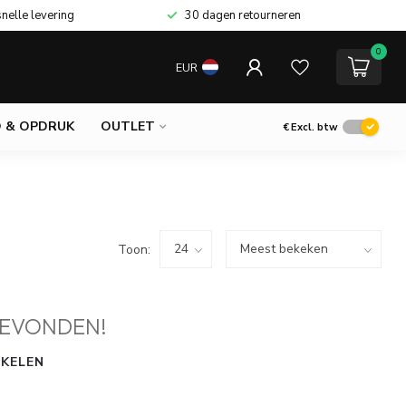
snelle levering
30 dagen retourneren
0
EUR
 & OPDRUK
OUTLET
€
Excl. btw
Toon:
EVONDEN!
KELEN