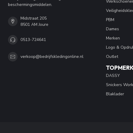
Werkschoene
beschermingsmiddelen.
Veiligheidskle
Midstraat 205
PBM
8501 AM Joure
Dames
Merken
0513-724641
Logo & Opdru
Outlet
verkoop@bedrijfskledingonline.nl
TOPMER
DASSY
Snickers Wor
Blaklader