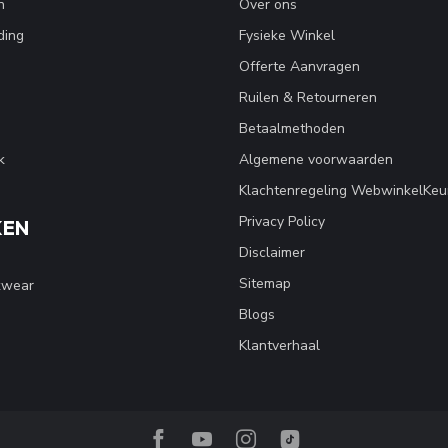
n
Over ons
ding
Fysieke Winkel
Offerte Aanvragen
Ruilen & Retourneren
Betaalmethoden
k
Algemene voorwaarden
Klachtenregeling WebwinkelKeu
Privacy Policy
KEN
Disclaimer
Sitemap
kwear
Blogs
Klantverhaal