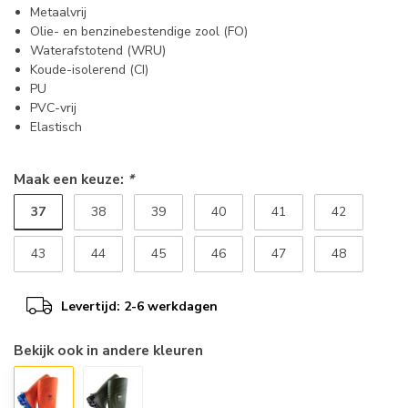
Metaalvrij
Olie- en benzinebestendige zool (FO)
Waterafstotend (WRU)
Koude-isolerend (CI)
PU
PVC-vrij
Elastisch
Maak een keuze:
*
37
38
39
40
41
42
43
44
45
46
47
48
Levertijd: 2-6 werkdagen
Bekijk ook in andere kleuren