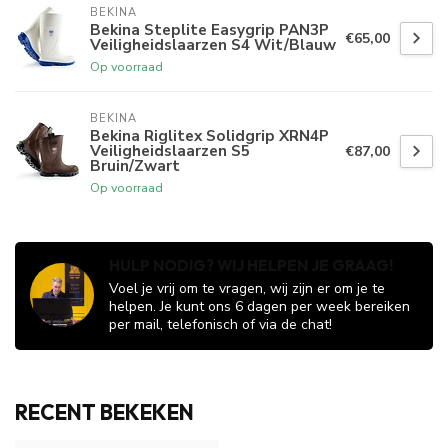
BEKINA
Bekina Steplite Easygrip PAN3P
€65,00
Veiligheidslaarzen S4 Wit/Blauw
Op voorraad
BEKINA
Bekina Riglitex Solidgrip XRN4P
Veiligheidslaarzen S5
€87,00
Bruin/Zwart
Op voorraad
HULP NODIG? WIJ HELPEN JE GRAAG!
Voel je vrij om te vragen, wij zijn er om je te
helpen. Je kunt ons 6 dagen per week bereiken
per mail, telefonisch of via de chat!
RECENT BEKEKEN