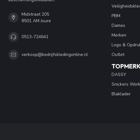
Veiligheidskle
Midstraat 205
PBM
8501 AM Joure
Dames
Merken
0513-724641
Logo & Opdru
Outlet
verkoop@bedrijfskledingonline.nl
TOPMER
DASSY
Snickers Wor
Blaklader