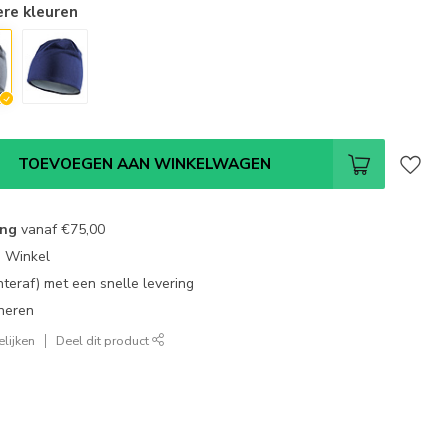
ere kleuren
TOEVOEGEN AAN WINKELWAGEN
ing
vanaf
€75,00
e Winkel
chteraf) met een snelle levering
neren
lijken
Deel dit product