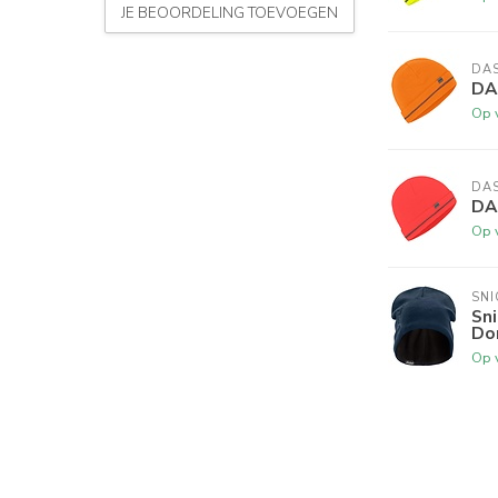
JE BEOORDELING TOEVOEGEN
DA
DA
Op 
DA
DA
Op 
SN
Sn
Do
Op 