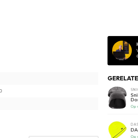
GERELAT
SN
0
Sn
Don
Op 
DA
DA
Op 