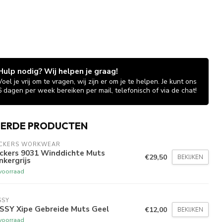
Hulp nodig? Wij helpen je graag!
Voel je vrij om te vragen, wij zijn er om je te helpen. Je kunt ons
6 dagen per week bereiken per mail, telefonisch of via de chat!
EERDE PRODUCTEN
ICKERS WORKWEAR
ickers 9031 Winddichte Muts
€29,50
BEKIJKEN
kergrijs
voorraad
SSY
SSY Xipe Gebreide Muts Geel
€12,00
BEKIJKEN
voorraad