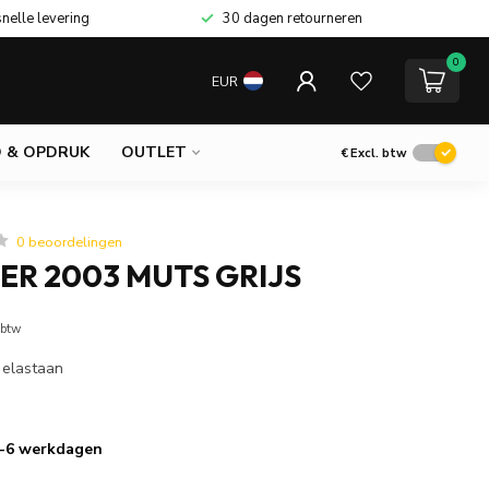
snelle levering
30 dagen retourneren
0
EUR
 & OPDRUK
OUTLET
€
Excl. btw
0 beoordelingen
ER 2003 MUTS GRIJS
 btw
 elastaan
 3-6 werkdagen