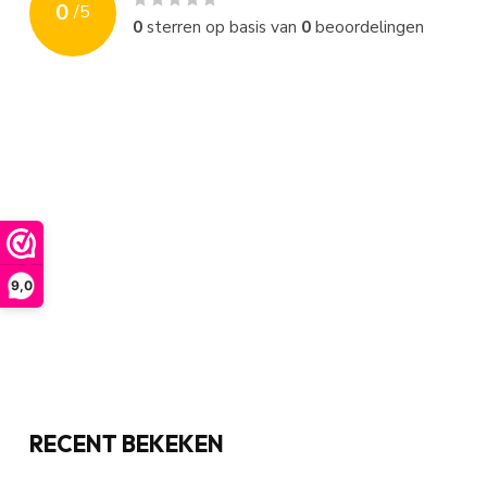
0
/
5
0
sterren op basis van
0
beoordelingen
9,0
RECENT BEKEKEN