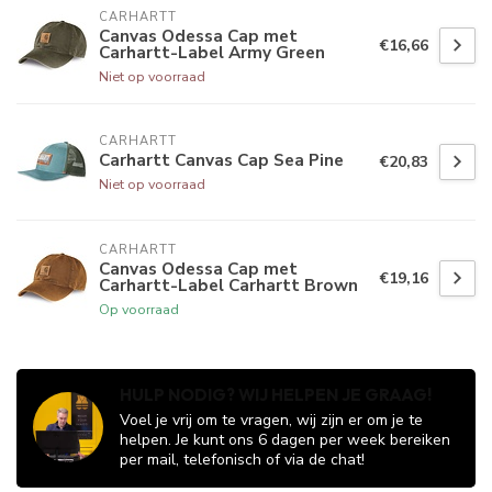
CARHARTT
Canvas Odessa Cap met
€16,66
Carhartt-Label Army Green
Niet op voorraad
CARHARTT
Carhartt Canvas Cap Sea Pine
€20,83
Niet op voorraad
CARHARTT
Canvas Odessa Cap met
€19,16
Carhartt-Label Carhartt Brown
Op voorraad
HULP NODIG? WIJ HELPEN JE GRAAG!
Voel je vrij om te vragen, wij zijn er om je te
helpen. Je kunt ons 6 dagen per week bereiken
per mail, telefonisch of via de chat!