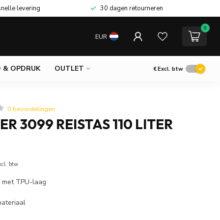
snelle levering
30 dagen retourneren
0
EUR
 & OPDRUK
OUTLET
€
Excl. btw
0 beoordelingen
R 3099 REISTAS 110 LITER
xcl. btw
l met TPU-laag
ateriaal