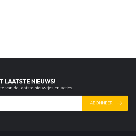
T LAATSTE NIEUWS!
gte van de laatste nieuwtjes en acties.
ABONNEER