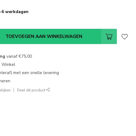
 3-6 werkdagen
TOEVOEGEN AAN WINKELWAGEN
ing
vanaf
€75,00
e Winkel
chteraf) met een snelle levering
neren
lijken
Deel dit product