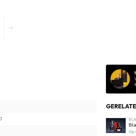
GERELAT
0
BL
Bla
Op 