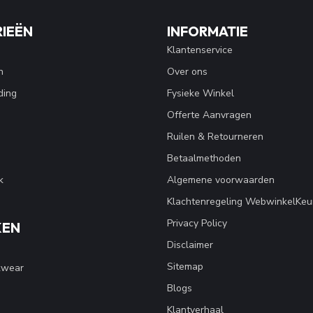
IEËN
INFORMATIE
Klantenservice
n
Over ons
ding
Fysieke Winkel
Offerte Aanvragen
Ruilen & Retourneren
Betaalmethoden
k
Algemene voorwaarden
Klachtenregeling WebwinkelKeu
Privacy Policy
KEN
Disclaimer
Sitemap
kwear
Blogs
Klantverhaal