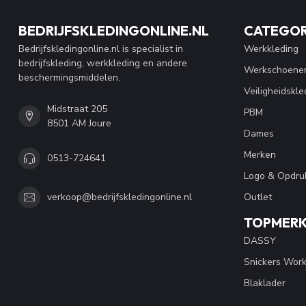
BEDRIJFSKLEDINGONLINE.NL
CATEGOR
Bedrijfskledingonline.nl is specialist in
Werkkleding
bedrijfskleding, werkkleding en andere
Werkschoene
beschermingsmiddelen.
Veiligheidskle
Midstraat 205
PBM
8501 AM Joure
Dames
Merken
0513-724641
Logo & Opdru
Outlet
verkoop@bedrijfskledingonline.nl
TOPMER
DASSY
Snickers Wor
Blaklader