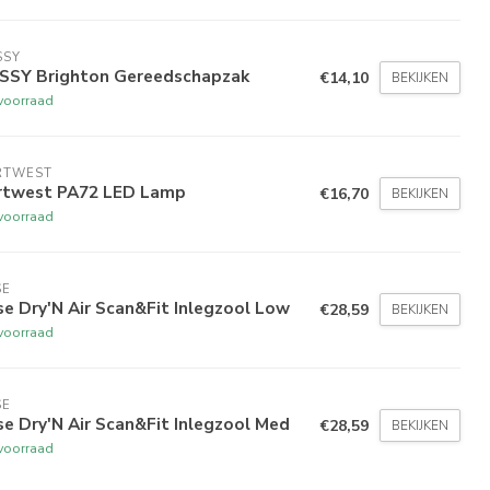
SSY
SSY Brighton Gereedschapzak
€14,10
BEKIJKEN
voorraad
RTWEST
rtwest PA72 LED Lamp
€16,70
BEKIJKEN
voorraad
SE
e Dry'N Air Scan&Fit Inlegzool Low
€28,59
BEKIJKEN
voorraad
SE
e Dry'N Air Scan&Fit Inlegzool Med
€28,59
BEKIJKEN
voorraad