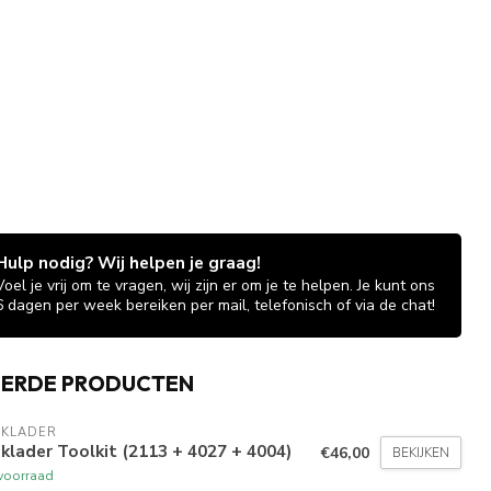
Hulp nodig? Wij helpen je graag!
Voel je vrij om te vragen, wij zijn er om je te helpen. Je kunt ons
6 dagen per week bereiken per mail, telefonisch of via de chat!
EERDE PRODUCTEN
AKLADER
klader Toolkit (2113 + 4027 + 4004)
€46,00
BEKIJKEN
voorraad