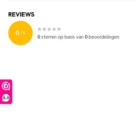
REVIEWS
0
/
5
0
sterren op basis van
0
beoordelingen
9,0