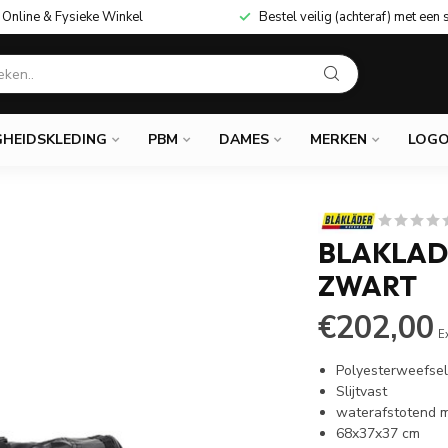
Online & Fysieke Winkel
Bestel veilig (achteraf) met een 
GHEIDSKLEDING
PBM
DAMES
MERKEN
LOGO
BLAKLADE
ZWART
€202,00
E
Polyesterweefse
Slijtvast
waterafstotend m
68x37x37 cm