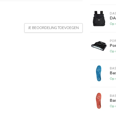
DA
DA
Op 
JE BEOORDELING TOEVOEGEN
PO
Po
Op 
BA
Bas
Op 
BA
Bas
Op 