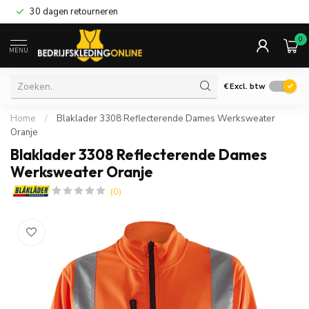
30 dagen retourneren
0
MENU
€
Excl. btw
Home
/
Blaklader 3308 Reflecterende Dames Werksweater
Oranje
Blaklader 3308 Reflecterende Dames
Werksweater Oranje
(0)