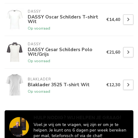
DASSY
DASSY Oscar Schilders T-shirt
€14,40
Wit
Op voorraad
DASSY
DASSY Cesar Schilders Polo
€21,60
Wit/Grijs
Op voorraad
BLAKLADER
Blaklader 3525 T-shirt Wit
€12,30
Op voorraad
HULP NODIG? WIJ HELPEN JE GRAAG!
Voel je vrij om te vragen, wij zijn er om je te
helpen. Je kunt ons 6 dagen per week bereiken
per mail, telefonisch of via de chat!