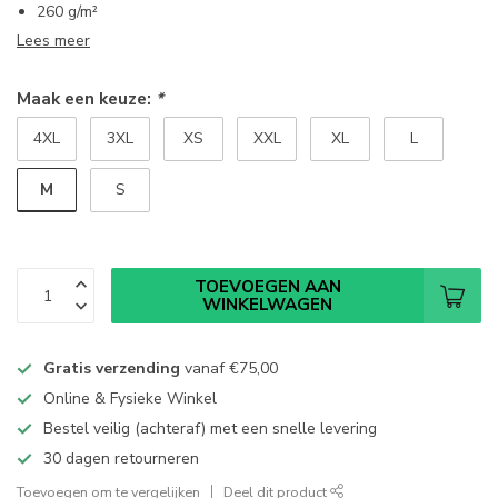
260 g/m²
Lees meer
Maak een keuze:
*
4XL
3XL
XS
XXL
XL
L
M
S
TOEVOEGEN AAN
WINKELWAGEN
Gratis verzending
vanaf
€75,00
Online & Fysieke Winkel
Bestel veilig (achteraf) met een snelle levering
30 dagen retourneren
Toevoegen om te vergelijken
Deel dit product