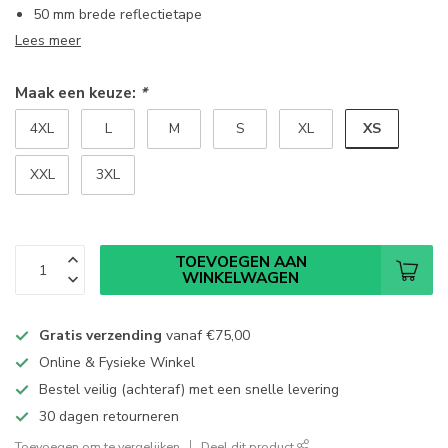
50 mm brede reflectietape
Lees meer
Maak een keuze:
*
XS
4XL
L
M
S
XL
XXL
3XL
TOEVOEGEN AAN
WINKELWAGEN
Gratis verzending
vanaf
€75,00
Online & Fysieke Winkel
Bestel veilig (achteraf) met een snelle levering
30 dagen retourneren
Toevoegen om te vergelijken
Deel dit product