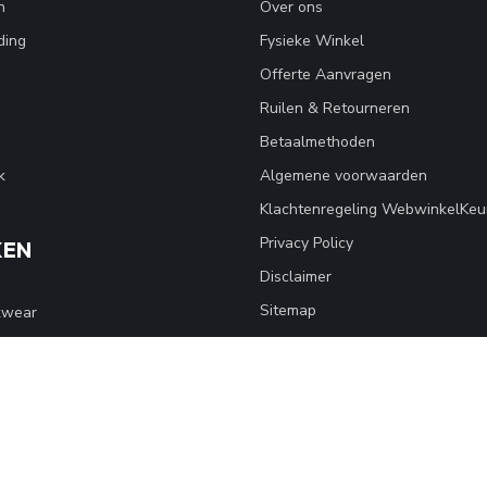
n
Over ons
ding
Fysieke Winkel
Offerte Aanvragen
Ruilen & Retourneren
Betaalmethoden
k
Algemene voorwaarden
Klachtenregeling WebwinkelKeu
Privacy Policy
KEN
Disclaimer
Sitemap
kwear
Blogs
Klantverhaal