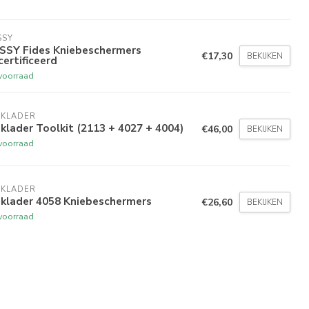
SSY
SSY Fides Kniebeschermers
€17,30
BEKIJKEN
ertificeerd
voorraad
AKLADER
klader Toolkit (2113 + 4027 + 4004)
€46,00
BEKIJKEN
voorraad
AKLADER
aklader 4058 Kniebeschermers
€26,60
BEKIJKEN
voorraad