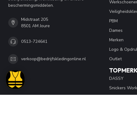
Werkschoene
beschermingsmiddelen.
Veiligheidskle
Midstraat 205
PBM
8501 AM Joure
Dames
Merken
0513-724641
Logo & Opdru
Outlet
verkoop@bedrijfskledingonline.nl
TOPMER
DASSY
Snickers Wor
Blaklader