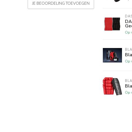
JE BEOORDELING TOEVOEGEN
DA
DA
Gec
Op 
BL
Bla
Op 
BL
Bl
Op 