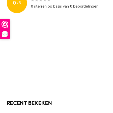
0
/
5
0
sterren op basis van
0
beoordelingen
9,0
RECENT BEKEKEN