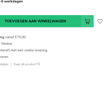
 3-6 werkdagen
TOEVOEGEN AAN WINKELWAGEN
ing
vanaf
€75,00
e Winkel
chteraf) met een snelle levering
neren
lijken
Deel dit product