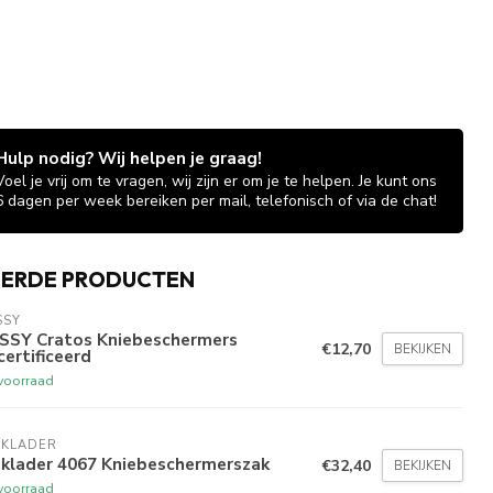
Hulp nodig? Wij helpen je graag!
Voel je vrij om te vragen, wij zijn er om je te helpen. Je kunt ons
6 dagen per week bereiken per mail, telefonisch of via de chat!
EERDE PRODUCTEN
SSY
SSY Cratos Kniebeschermers
€12,70
BEKIJKEN
ertificeerd
voorraad
AKLADER
aklader 4067 Kniebeschermerszak
€32,40
BEKIJKEN
voorraad