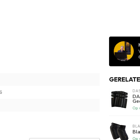
GERELAT
DA
6
DA
Gec
Op 
BL
Bl
Op 