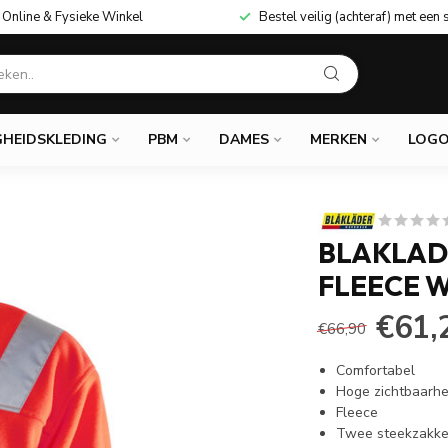
Online & Fysieke Winkel
Bestel veilig (achteraf) met een 
GHEIDSKLEDING
PBM
DAMES
MERKEN
LOGO
BLAKLAD
FLEECE 
€61,
€66,90
Comfortabel
Hoge zichtbaarhe
Fleece
Twee steekzakk