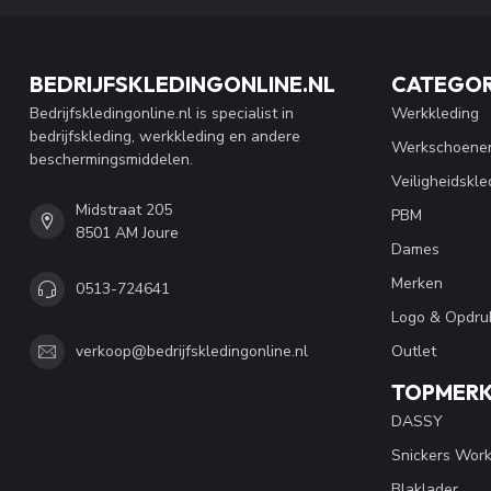
BEDRIJFSKLEDINGONLINE.NL
CATEGOR
Bedrijfskledingonline.nl is specialist in
Werkkleding
bedrijfskleding, werkkleding en andere
Werkschoene
beschermingsmiddelen.
Veiligheidskle
Midstraat 205
PBM
8501 AM Joure
Dames
Merken
0513-724641
Logo & Opdru
Outlet
verkoop@bedrijfskledingonline.nl
TOPMER
DASSY
Snickers Wor
Blaklader