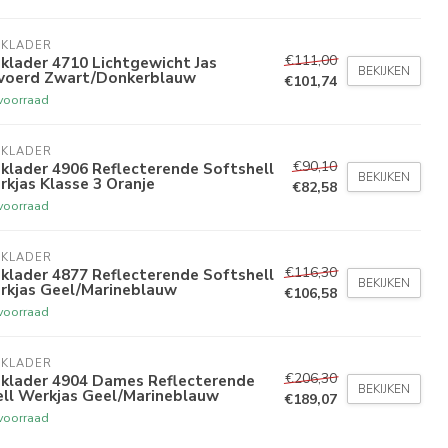
AKLADER
€111,00
klader 4710 Lichtgewicht Jas
BEKIJKEN
voerd Zwart/Donkerblauw
€101,74
voorraad
AKLADER
€90,10
klader 4906 Reflecterende Softshell
BEKIJKEN
kjas Klasse 3 Oranje
€82,58
voorraad
AKLADER
€116,30
klader 4877 Reflecterende Softshell
BEKIJKEN
rkjas Geel/Marineblauw
€106,58
voorraad
AKLADER
€206,30
aklader 4904 Dames Reflecterende
BEKIJKEN
ell Werkjas Geel/Marineblauw
€189,07
voorraad