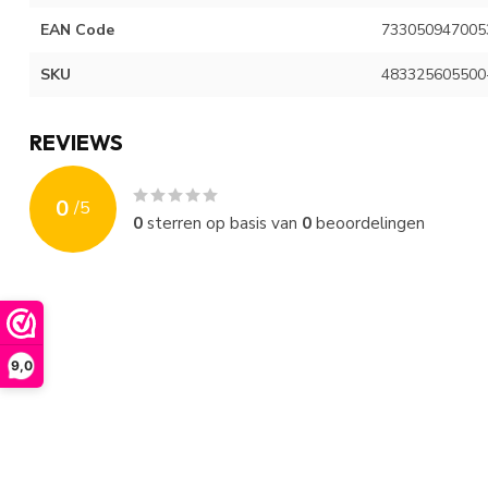
EAN Code
733050947005
SKU
483325605500
REVIEWS
0
/
5
0
sterren op basis van
0
beoordelingen
9,0