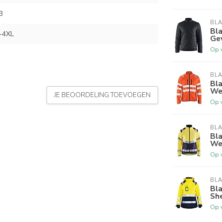
3
BL
Bla
-4XL
Ge
Op 
BL
Bla
Wer
JE BEOORDELING TOEVOEGEN
Op 
BL
Bla
We
Op 
BL
Bl
Sh
Op 