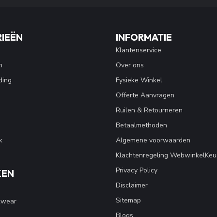
IEËN
INFORMATIE
Klantenservice
n
Over ons
ding
Fysieke Winkel
Offerte Aanvragen
Ruilen & Retourneren
Betaalmethoden
k
Algemene voorwaarden
Klachtenregeling WebwinkelKeu
Privacy Policy
KEN
Disclaimer
Sitemap
kwear
Blogs