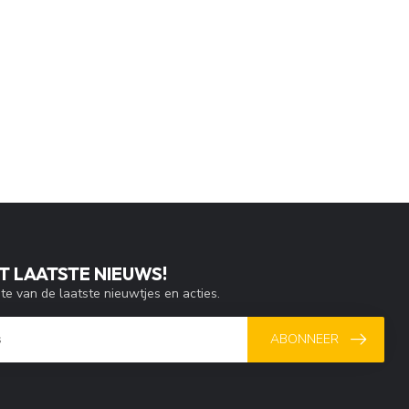
T LAATSTE NIEUWS!
gte van de laatste nieuwtjes en acties.
ABONNEER