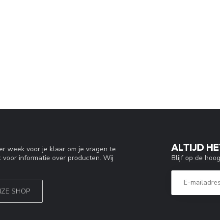
ALTIJD HE
r week voor je klaar om je vragen te
Blijf op de hoo
 voor informatie over producten. Wij
NZE SHOP