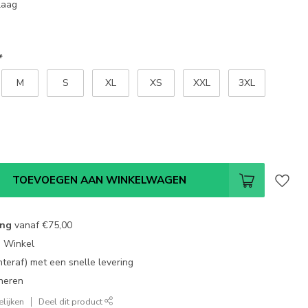
laag
*
M
S
XL
XS
XXL
3XL
TOEVOEGEN AAN WINKELWAGEN
ing
vanaf
€75,00
e Winkel
chteraf) met een snelle levering
neren
lijken
Deel dit product