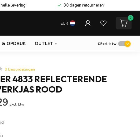
snelle levering
30 dagen retourneren
0
EUR
 & OPDRUK
OUTLET
€
Excl. btw
0 beoordelingen
ER 4833 REFLECTERENDE
WERKJAS ROOD
29
Excl. btw
id
en