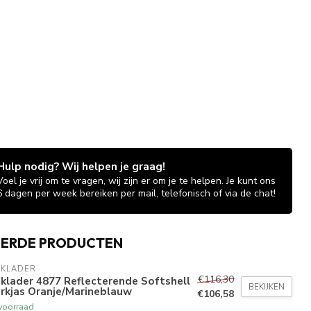
Hulp nodig? Wij helpen je graag!
Voel je vrij om te vragen, wij zijn er om je te helpen. Je kunt ons
6 dagen per week bereiken per mail, telefonisch of via de chat!
EERDE PRODUCTEN
AKLADER
€116,30
klader 4877 Reflecterende Softshell
BEKIJKEN
rkjas Oranje/Marineblauw
€106,58
voorraad