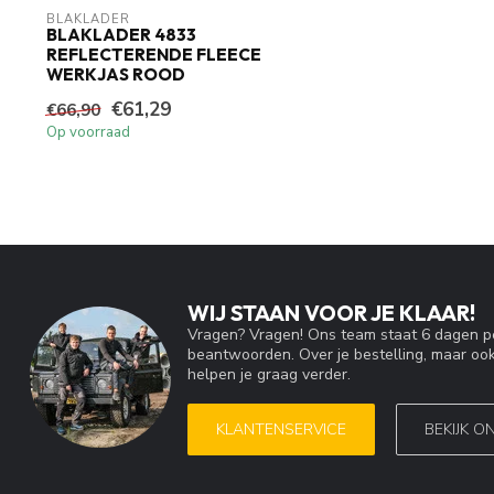
BLAKLADER
BLAKLADER 4833
REFLECTERENDE FLEECE
WERKJAS ROOD
€61,29
€66,90
Op voorraad
WIJ STAAN VOOR JE KLAAR!
Vragen? Vragen! Ons team staat 6 dagen pe
beantwoorden. Over je bestelling, maar ook
helpen je graag verder.
KLANTENSERVICE
BEKIJK O