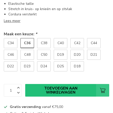
Elastische taille
Stretch in kruis- op knieën en op zitvlak
Cordura versterkt
Lees meer
Maak een keuze:
*
C36
C34
C38
C40
C42
C44
C46
C48
C50
D19
D20
D21
D22
D23
D24
D25
D18
TOEVOEGEN AAN
WINKELWAGEN
Gratis verzending
vanaf
€75,00