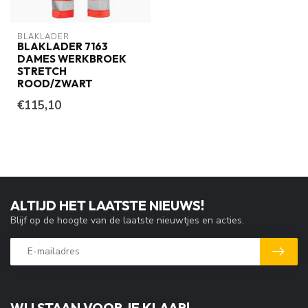
BLAKLADER
BLAKLADER 7163
DAMES WERKBROEK
STRETCH
ROOD/ZWART
€115,10
ALTIJD HET LAATSTE NIEUWS!
Blijf op de hoogte van de laatste nieuwtjes en acties.
WIJ STAAN VOOR JE KLAAR!