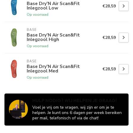
Base Dry'N Air Scan&Fit
€28,59
Inlegzool Low
Op voorraad
BASE
Base Dry'N Air Scan&Fit
€28,59
Inlegzool High
Op voorraad
BASE
Base Dry'N Air Scan&Fit
€28,59
Inlegzool Med
Op voorraad
HULP NODIG? WIJ HELPEN JE GRAAG!
Voel je vrij om te vragen, wij zijn er om je te
helpen. Je kunt ons 6 dagen per week bereiken
per mail, telefonisch of via de chat!