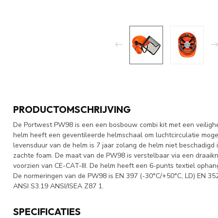
PRODUCTOMSCHRIJVING
De Portwest PW98 is een een bosbouw combi kit met een veilighe
helm heeft een geventileerde helmschaal om luchtcirculatie moge
levensduur van de helm is 7 jaar zolang de helm niet beschadigd
zachte foam. De maat van de PW98 is verstelbaar via een draaikno
voorzien van CE-CAT-III. De helm heeft een 6-punts textiel ophan
De normeringen van de PW98 is EN 397 (-30°C/+50°C, LD) EN 352-
ANSI S3.19 ANSI/ISEA Z87 1.
SPECIFICATIES