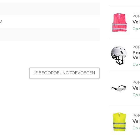
PO
Vei
2
Op 
PO
Po
Vei
Op 
JE BEOORDELING TOEVOEGEN
PO
Vei
Op 
PO
Vei
Op 