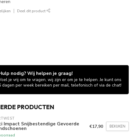
neren
lijken
Deel dit product
Hulp nodig? Wij helpen je graag!
Voel je vrij om te vragen, wij zijn er om je te helpen. Je kunt ons
6 dagen per week bereiken per mail, telefonisch of via de chat!
EERDE PRODUCTEN
RTWEST
ti Impact Snijbestendige Gevoerde
€17,90
BEKIJKEN
ndschoenen
voorraad