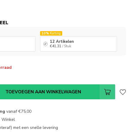
EEL
10%
Korting
12 Artikelen
€41,31
/ Stuk
orraad
TOEVOEGEN AAN WINKELWAGEN
ing
vanaf
€75,00
e Winkel
chteraf) met een snelle levering