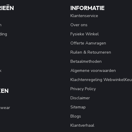
IEËN
INFORMATIE
Klantenservice
n
Over ons
ding
Fysieke Winkel
Offerte Aanvragen
Ruilen & Retourneren
Betaalmethoden
k
Algemene voorwaarden
Klachtenregeling WebwinkelKeu
Privacy Policy
KEN
Disclaimer
Sitemap
kwear
Blogs
Klantverhaal