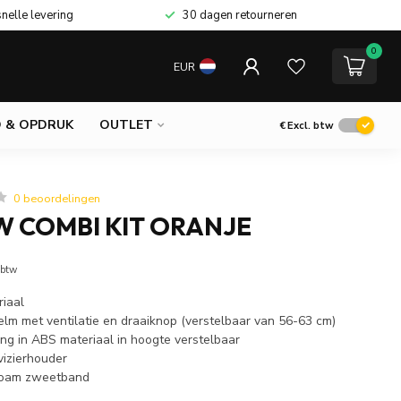
snelle levering
30 dagen retourneren
0
EUR
 & OPDRUK
OUTLET
€
Excl. btw
0 beoordelingen
 COMBI KIT ORANJE
 btw
riaal
elm met ventilatie en draaiknop (verstelbaar van 56-63 cm)
g in ABS materiaal in hoogte verstelbaar
vizierhouder
 foam zweetband