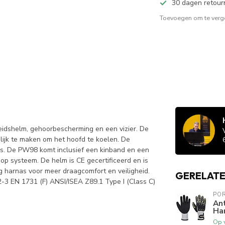
30 dagen retour
Toevoegen om te verge
idshelm, gehoorbescherming en een vizier. De
lijk te maken om het hoofd te koelen. De
 is. De PW98 komt inclusief een kinband en een
p systeem. De helm is CE gecertificeerd en is
g harnas voor meer draagcomfort en veiligheid.
GERELAT
3 EN 1731 (F) ANSI/ISEA Z89.1 Type I (Class C)
PO
An
Ha
Op 