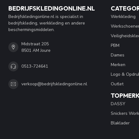
BEDRIJFSKLEDINGONLINE.NL
CATEGOR
Bedrijfskledingonline.nl is specialist in
Werkkleding
bedrijfskleding, werkkleding en andere
Werkschoene
beschermingsmiddelen.
Veiligheidskle
Midstraat 205
PBM
8501 AM Joure
Dames
Merken
0513-724641
Logo & Opdru
Outlet
verkoop@bedrijfskledingonline.nl
TOPMER
DASSY
Snickers Wor
Blaklader