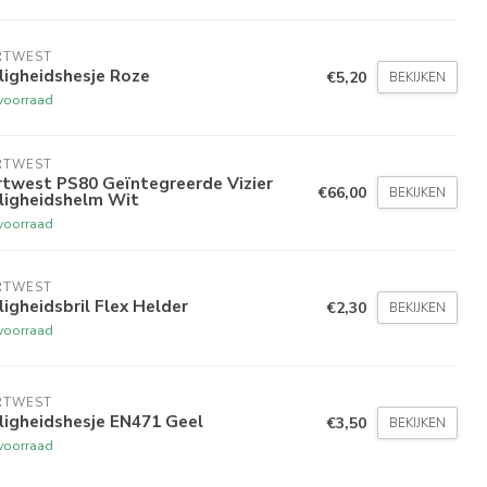
RTWEST
ligheidshesje Roze
€5,20
BEKIJKEN
voorraad
RTWEST
rtwest PS80 Geïntegreerde Vizier
€66,00
BEKIJKEN
ligheidshelm Wit
voorraad
RTWEST
ligheidsbril Flex Helder
€2,30
BEKIJKEN
voorraad
RTWEST
ligheidshesje EN471 Geel
€3,50
BEKIJKEN
voorraad