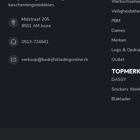
Werkschoene
beschermingsmiddelen.
Veiligheidskle
Midstraat 205
PBM
8501 AM Joure
Dames
Merken
0513-724641
Logo & Opdru
Outlet
verkoop@bedrijfskledingonline.nl
TOPMER
DASSY
Snickers Wor
Blaklader