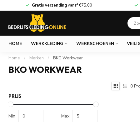
Gratis verzending
vanaf
€75,00
HOME
WERKKLEDING
WERKSCHOENEN
VEILI
Home
/
Merken
/
BKO Workwear
BKO WORKWEAR
0
Pro
PRIJS
Min
Max