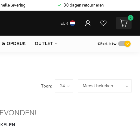
snelle levering
30 dagen retourneren
0
EUR
 & OPDRUK
OUTLET
€
Excl. btw
Toon:
EVONDEN!
KELEN