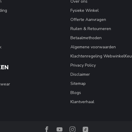
n
Over ons
ding
Fysieke Winkel
Offerte Aanvragen
Ruilen & Retourneren
Betaalmethoden
k
Algemene voorwaarden
Klachtenregeling WebwinkelKeu
Privacy Policy
KEN
Disclaimer
Sitemap
kwear
Blogs
Klantverhaal