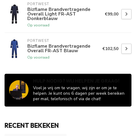
PORTWEST
Bizflame Brandvertragende
Overall Light FR-AST
€99,00
Donkerblauw
Op voorraad
PORTWEST
Bizflame Brandvertragende
€102,50
Overall FR-AST Blauw
Op voorraad
HULP NODIG? WIJ HELPEN JE GRAAG!
Voel je vrij om te vragen, wij zijn er om je te
helpen. Je kunt ons 6 dagen per week bereiken
per mail, telefonisch of via de chat!
RECENT BEKEKEN