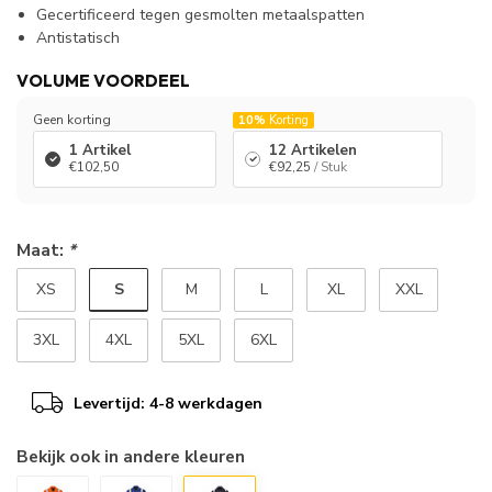
Gecertificeerd tegen gesmolten metaalspatten
Antistatisch
VOLUME VOORDEEL
Geen korting
10%
Korting
1 Artikel
12 Artikelen
€102,50
€92,25
/ Stuk
Maat:
*
S
XS
M
L
XL
XXL
3XL
4XL
5XL
6XL
Levertijd: 4-8 werkdagen
Bekijk ook in andere kleuren