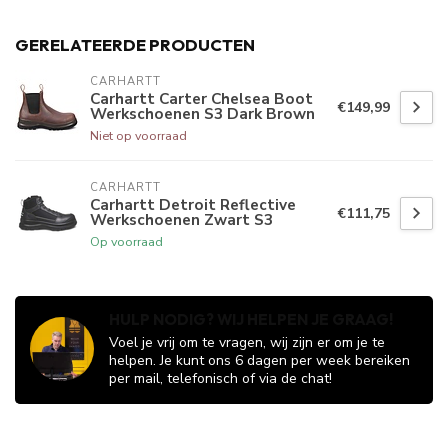
GERELATEERDE PRODUCTEN
CARHARTT
Carhartt Carter Chelsea Boot
€149,99
Werkschoenen S3 Dark Brown
Niet op voorraad
CARHARTT
Carhartt Detroit Reflective
€111,75
Werkschoenen Zwart S3
Op voorraad
HULP NODIG? WIJ HELPEN JE GRAAG!
Voel je vrij om te vragen, wij zijn er om je te
helpen. Je kunt ons 6 dagen per week bereiken
per mail, telefonisch of via de chat!