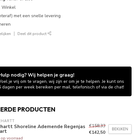
e Winkel
chteraf) met een snelle levering
neren
lijken
Deel dit product
Hulp nodig? Wij helpen je graag!
Voel je vrij om te vragen, wij zijn er om je te helpen. Je kunt ons
6 dagen per week bereiken per mail, telefonisch of via de chat!
EERDE PRODUCTEN
RHARTT
€158,33
rhartt Shoreline Ademende Regenjas
BEKIJKEN
art
€142,50
t op voorraad