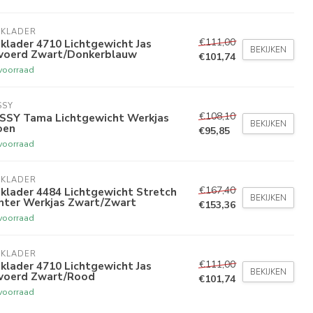
AKLADER
€111,00
klader 4710 Lichtgewicht Jas
BEKIJKEN
voerd Zwart/Donkerblauw
€101,74
voorraad
SSY
€108,10
SSY Tama Lichtgewicht Werkjas
BEKIJKEN
oen
€95,85
voorraad
AKLADER
€167,40
klader 4484 Lichtgewicht Stretch
BEKIJKEN
nter Werkjas Zwart/Zwart
€153,36
voorraad
AKLADER
€111,00
klader 4710 Lichtgewicht Jas
BEKIJKEN
voerd Zwart/Rood
€101,74
voorraad