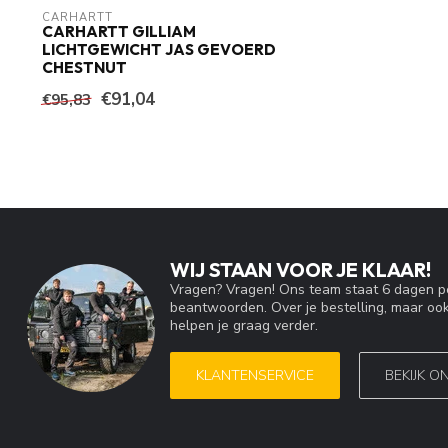
CARHARTT
CARHARTT GILLIAM
LICHTGEWICHT JAS GEVOERD
CHESTNUT
€91,04
€95,83
WIJ STAAN VOOR JE KLAAR!
Vragen? Vragen! Ons team staat 6 dagen pe
beantwoorden. Over je bestelling, maar ook
helpen je graag verder.
KLANTENSERVICE
BEKIJK O