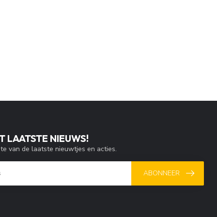
T LAATSTE NIEUWS!
gte van de laatste nieuwtjes en acties.
ABONNEER