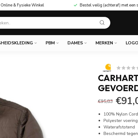
Online & Fysieke Winkel
Bestel veilig (achteraf) met een 
GHEIDSKLEDING
PBM
DAMES
MERKEN
LOGO
CARHART
GEVOERD
€91,
€95,83
100% Nylon Cord
Polyester voering
Waterafstotend
Beschermd tegen