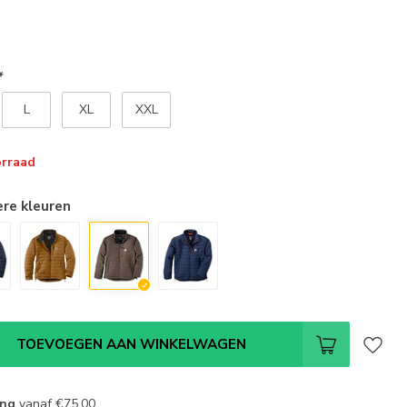
*
L
XL
XXL
orraad
ere kleuren
TOEVOEGEN AAN WINKELWAGEN
ing
vanaf
€75,00