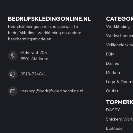
BEDRIJFSKLEDINGONLINE.NL
CATEGOR
Bedrijfskledingonline.nl is specialist in
Werkkleding
bedrijfskleding, werkkleding en andere
Werkschoene
beschermingsmiddelen.
Veiligheidskle
Midstraat 205
PBM
8501 AM Joure
Dames
Merken
0513-724641
Logo & Opdru
Outlet
verkoop@bedrijfskledingonline.nl
TOPMER
DASSY
Snickers Wor
Blaklader