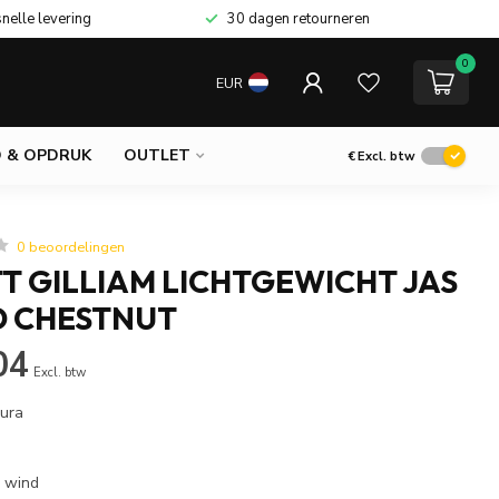
snelle levering
30 dagen retourneren
0
EUR
 & OPDRUK
OUTLET
€
Excl. btw
0 beoordelingen
T GILLIAM LICHTGEWICHT JAS
 CHESTNUT
04
Excl. btw
ura
 wind