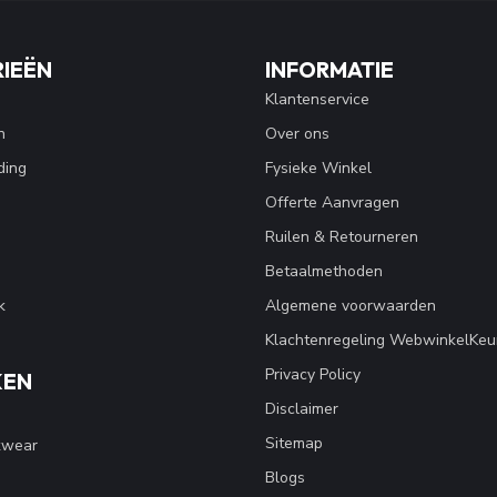
IEËN
INFORMATIE
Klantenservice
n
Over ons
ding
Fysieke Winkel
Offerte Aanvragen
Ruilen & Retourneren
Betaalmethoden
k
Algemene voorwaarden
Klachtenregeling WebwinkelKeu
Privacy Policy
KEN
Disclaimer
Sitemap
kwear
Blogs