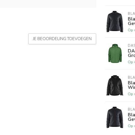
BL
Bla
Ge
Op 
JE BEOORDELING TOEVOEGEN
DA
DA
Gr
Op 
BL
Bla
Wi
Op 
BL
Bla
Ge
Op 