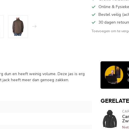
Online & Fysiek
Bestel veilig (a
30 dagen retour
Toevoegen om te verge
rg dun en heeft weinig volume. Deze jas is erg
t jack heeft meer dan genoeg zakken.
GERELAT
CA
Ca
Zw
Nie