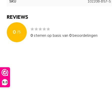
SKU
102208-B57-S
REVIEWS
0
/
5
0
sterren op basis van
0
beoordelingen
9,0