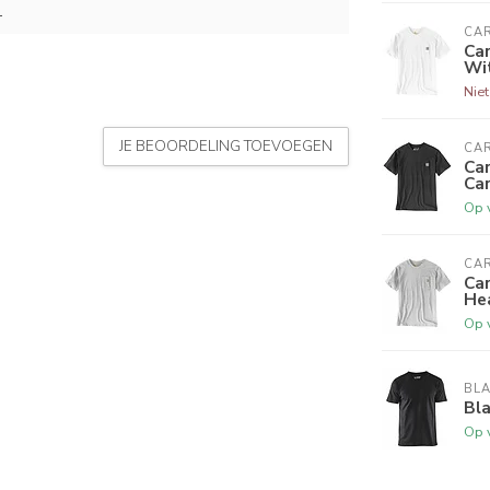
L
CA
Car
Wi
Nie
JE BEOORDELING TOEVOEGEN
CA
Car
Ca
Op 
CA
Car
He
Op 
BL
Bla
Op 