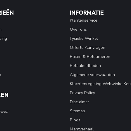
IEËN
INFORMATIE
Klantenservice
n
Over ons
ding
Fysieke Winkel
Offerte Aanvragen
Ruilen & Retourneren
Betaalmethoden
k
Algemene voorwaarden
Klachtenregeling WebwinkelKeu
Privacy Policy
KEN
Disclaimer
Sitemap
kwear
Blogs
Klantverhaal