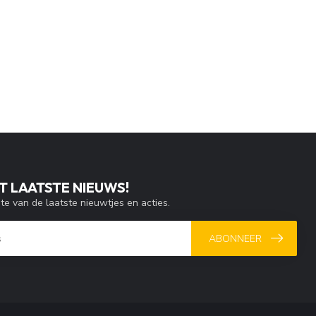
T LAATSTE NIEUWS!
gte van de laatste nieuwtjes en acties.
ABONNEER