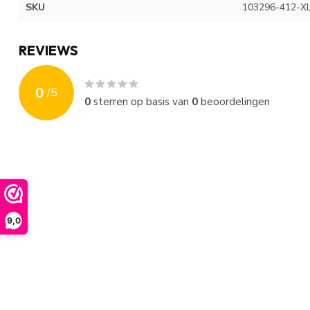
SKU
103296-412-X
REVIEWS
0
/
5
0
sterren op basis van
0
beoordelingen
9,0