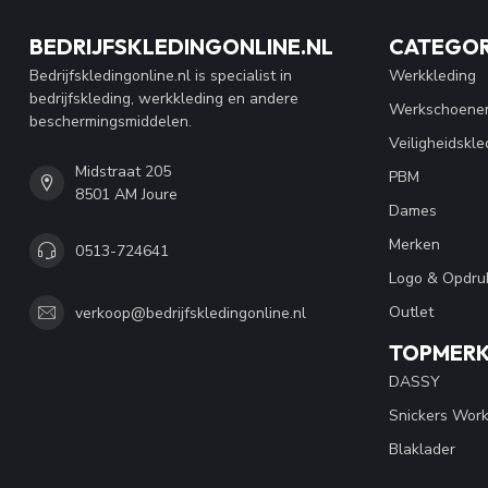
BEDRIJFSKLEDINGONLINE.NL
CATEGOR
Bedrijfskledingonline.nl is specialist in
Werkkleding
bedrijfskleding, werkkleding en andere
Werkschoene
beschermingsmiddelen.
Veiligheidskle
Midstraat 205
PBM
8501 AM Joure
Dames
Merken
0513-724641
Logo & Opdru
Outlet
verkoop@bedrijfskledingonline.nl
TOPMER
DASSY
Snickers Wor
Blaklader