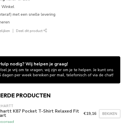
e Winkel
chteraf) met een snelle levering
neren
lijken
Deel dit product
Hulp nodig? Wij helpen je graag!
Voel je vrij om te vragen, wij zijn er om je te helpen. Je kunt ons
6 dagen per week bereiken per mail, telefonisch of via de chat!
EERDE PRODUCTEN
RHARTT
hartt K87 Pocket T-Shirt Relaxed Fit
€19,16
BEKIJKEN
art
voorraad