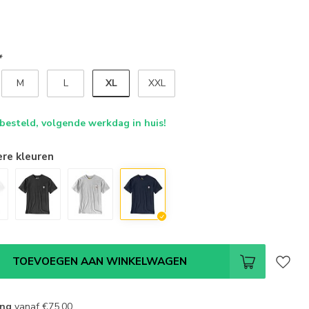
*
XL
M
L
XXL
 besteld, volgende werkdag in huis!
ere kleuren
TOEVOEGEN AAN WINKELWAGEN
ing
vanaf
€75,00