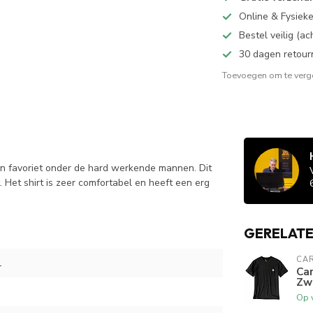
Online & Fysiek
Bestel veilig (a
30 dagen retour
Toevoegen om te verge
een favoriet onder de hard werkende mannen. Dit
. Het shirt is zeer comfortabel en heeft een erg
GERELAT
CA
L
Car
Zw
Op 