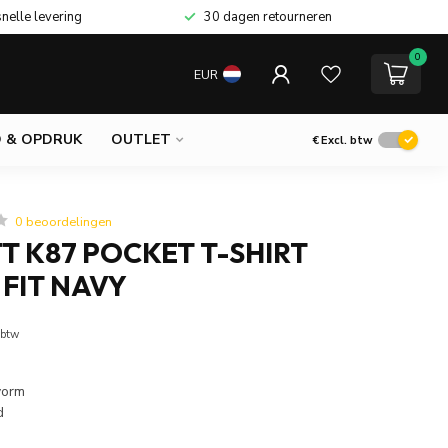
snelle levering
30 dagen retourneren
0
EUR
 & OPDRUK
OUTLET
€
Excl. btw
0 beoordelingen
 K87 POCKET T-SHIRT
FIT NAVY
 btw
vorm
d