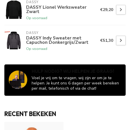
DASSY
DASSY Lionel Werksweater
€29,20
Zwart
Op voorraad
DASSY
DASSY Indy Sweater met
€51,30
Capuchon Donkergrijs/Zwart
Op voorraad
HULP NODIG? WIJ HELPEN JE GRAAG!
Voel je vrij om te vragen, wij zijn er om je te
helpen. Je kunt ons 6 dagen per week bereiken
per mail, telefonisch of via de chat!
RECENT BEKEKEN