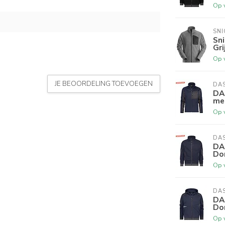
Op 
SN
Sni
Gri
Op 
JE BEOORDELING TOEVOEGEN
DA
DA
met
Op 
DA
DA
Do
Op 
DA
DA
Do
Op 