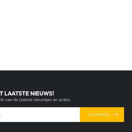
T LAATSTE NIEUWS!
gte van de laatste nieuwtjes en acties.
ABONNEER