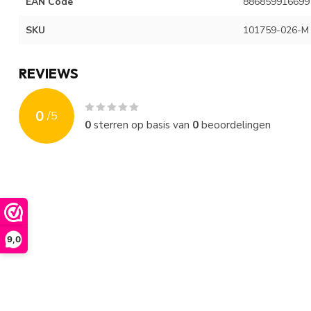
EAN Code
886859916699
SKU
101759-026-M
REVIEWS
0
/
5
0
sterren op basis van
0
beoordelingen
9,0