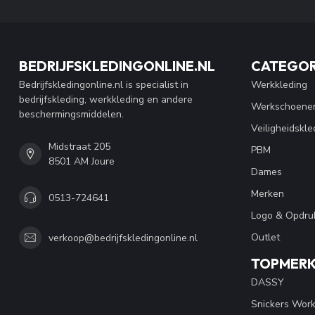
BEDRIJFSKLEDINGONLINE.NL
CATEGOR
Bedrijfskledingonline.nl is specialist in
Werkkleding
bedrijfskleding, werkkleding en andere
Werkschoene
beschermingsmiddelen.
Veiligheidskle
Midstraat 205
PBM
8501 AM Joure
Dames
Merken
0513-724641
Logo & Opdru
Outlet
verkoop@bedrijfskledingonline.nl
TOPMER
DASSY
Snickers Wor