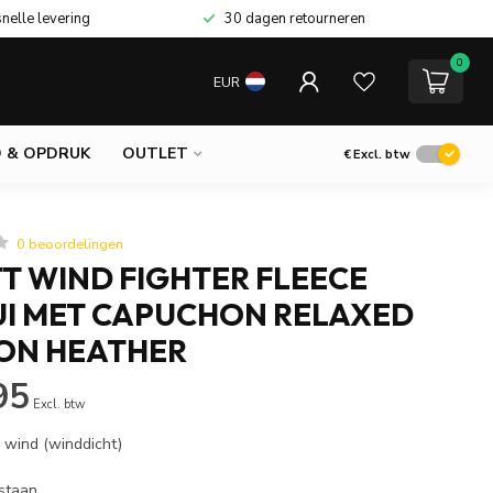
snelle levering
30 dagen retourneren
0
EUR
 & OPDRUK
OUTLET
€
Excl. btw
0 beoordelingen
T WIND FIGHTER FLEECE
I MET CAPUCHON RELAXED
BON HEATHER
95
Excl. btw
wind (winddicht)
staan