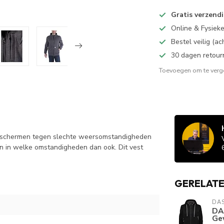
Gratis verzend
Online & Fysiek
Bestel veilig (a
30 dagen retour
Toevoegen om te verge
 beschermen tegen slechte weersomstandigheden
en in welke omstandigheden dan ook. Dit vest
GERELAT
DA
DA
Ge