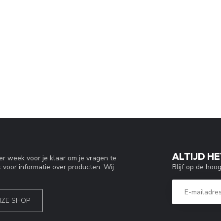
ALTIJD HE
r week voor je klaar om je vragen te
Blijf op de hoo
 voor informatie over producten. Wij
NZE SHOP