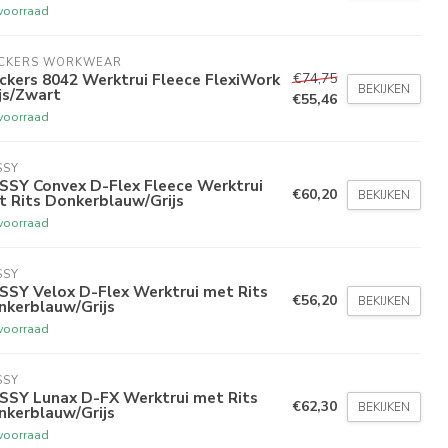
voorraad
ICKERS WORKWEAR
€74,75
ckers 8042 Werktrui Fleece FlexiWork
BEKIJKEN
js/Zwart
€55,46
voorraad
SSY
SSY Convex D-Flex Fleece Werktrui
€60,20
BEKIJKEN
 Rits Donkerblauw/Grijs
voorraad
SSY
SSY Velox D-Flex Werktrui met Rits
€56,20
BEKIJKEN
nkerblauw/Grijs
voorraad
SSY
SSY Lunax D-FX Werktrui met Rits
€62,30
BEKIJKEN
nkerblauw/Grijs
voorraad