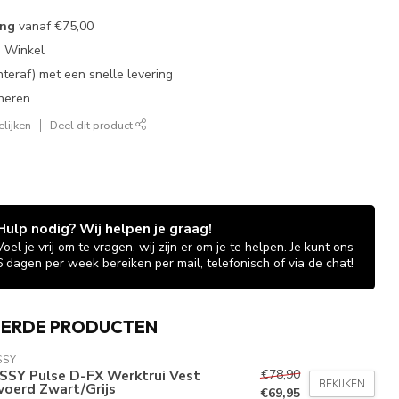
ing
vanaf
€75,00
e Winkel
chteraf) met een snelle levering
neren
lijken
Deel dit product
Hulp nodig? Wij helpen je graag!
Voel je vrij om te vragen, wij zijn er om je te helpen. Je kunt ons
6 dagen per week bereiken per mail, telefonisch of via de chat!
EERDE PRODUCTEN
SSY
€78,90
SSY Pulse D-FX Werktrui Vest
BEKIJKEN
voerd Zwart/Grijs
€69,95