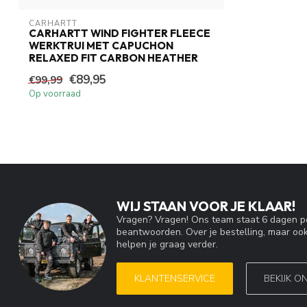
CARHARTT
CARHARTT WIND FIGHTER FLEECE
WERKTRUI MET CAPUCHON
RELAXED FIT CARBON HEATHER
€89,95
€99,99
Op voorraad
WIJ STAAN VOOR JE KLAAR!
Vragen? Vragen! Ons team staat 6 dagen pe
beantwoorden. Over je bestelling, maar ook
helpen je graag verder.
KLANTENSERVICE
BEKIJK O