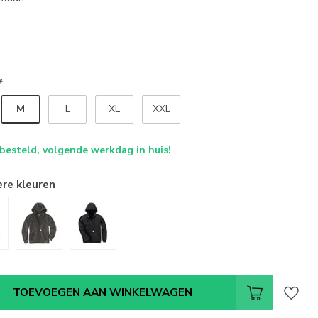
*
M
L
XL
XXL
 besteld, volgende werkdag in huis!
ere kleuren
TOEVOEGEN AAN WINKELWAGEN