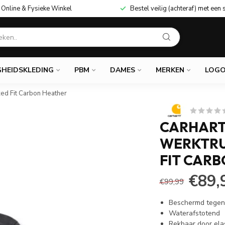
Online & Fysieke Winkel
Bestel veilig (achteraf) met een 
GHEIDSKLEDING
PBM
DAMES
MERKEN
LOGO
xed Fit Carbon Heather
CARHART
WERKTRU
FIT CAR
€89,
€99,99
Beschermd tegen 
Waterafstotend
Rekbaar door ela