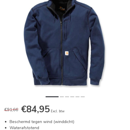
€84,95
€91,66
Excl. btw
Beschermd tegen wind (winddicht)
Waterafstotend