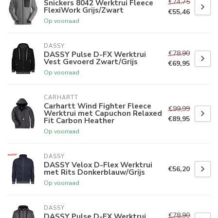
€74,75
Snickers 8042 Werktrui Fleece
FlexiWork Grijs/Zwart
€55,46
Op voorraad
DASSY
€78,90
DASSY Pulse D-FX Werktrui
Vest Gevoerd Zwart/Grijs
€69,95
Op voorraad
CARHARTT
Carhartt Wind Fighter Fleece
€99,99
Werktrui met Capuchon Relaxed
€89,95
Fit Carbon Heather
Op voorraad
DASSY
DASSY Velox D-Flex Werktrui
€56,20
met Rits Donkerblauw/Grijs
Op voorraad
DASSY
€78,90
DASSY Pulse D-FX Werktrui