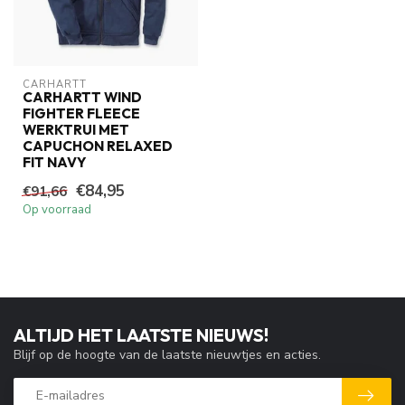
CARHARTT
CARHARTT WIND
FIGHTER FLEECE
WERKTRUI MET
CAPUCHON RELAXED
FIT NAVY
€84,95
€91,66
Op voorraad
ALTIJD HET LAATSTE NIEUWS!
Blijf op de hoogte van de laatste nieuwtjes en acties.