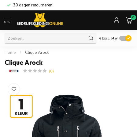
30 dagen retourneren
0
MENU
€
Excl. btw
Home
/
Clique Arock
Clique Arock
(0)