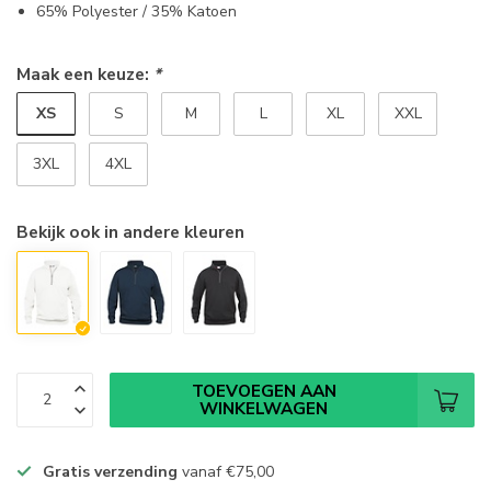
65% Polyester / 35% Katoen
Maak een keuze:
*
XS
S
M
L
XL
XXL
3XL
4XL
Bekijk ook in andere kleuren
TOEVOEGEN AAN
WINKELWAGEN
Gratis verzending
vanaf
€75,00