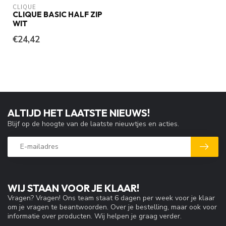
CLIQUE
CLIQUE BASIC HALF ZIP
WIT
€24,42
ALTIJD HET LAATSTE NIEUWS!
Blijf op de hoogte van de laatste nieuwtjes en acties.
WIJ STAAN VOOR JE KLAAR!
Vragen? Vragen! Ons team staat 6 dagen per week voor je klaar
om je vragen te beantwoorden. Over je bestelling, maar ook voor
informatie over producten. Wij helpen je graag verder.