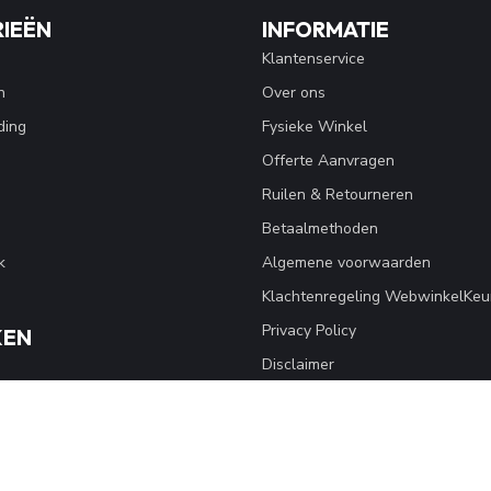
IEËN
INFORMATIE
Klantenservice
n
Over ons
ding
Fysieke Winkel
Offerte Aanvragen
Ruilen & Retourneren
Betaalmethoden
k
Algemene voorwaarden
Klachtenregeling WebwinkelKeu
Privacy Policy
KEN
Disclaimer
Sitemap
kwear
Blogs
Klantverhaal