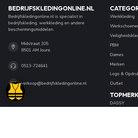
BEDRIJFSKLEDINGONLINE.NL
CATEGOR
Bedrijfskledingonline.nl is specialist in
Werkkleding
bedrijfskleding, werkkleding en andere
Werkschoene
beschermingsmiddelen.
Veiligheidskle
Midstraat 205
PBM
8501 AM Joure
Dames
Merken
0513-724641
Logo & Opdru
Outlet
verkoop@bedrijfskledingonline.nl
TOPMER
DASSY
Snickers Wor
Blaklader