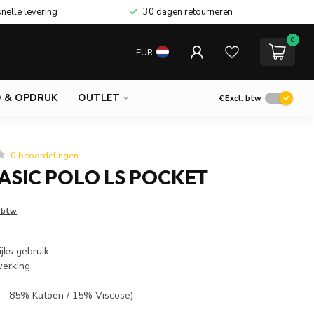
snelle levering
30 dagen retourneren
0
EUR
 & OPDRUK
OUTLET
€
Excl. btw
0 beoordelingen
ASIC POLO LS POCKET
. btw
ijks gebruik
werking
 - 85% Katoen / 15% Viscose)