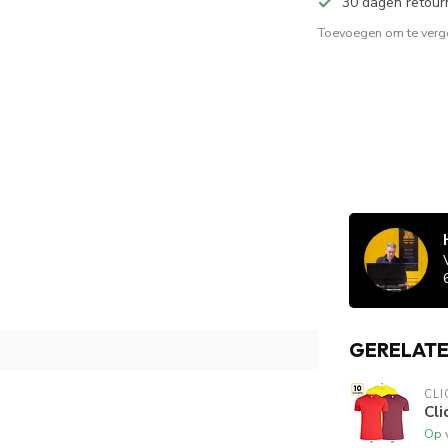
30 dagen retour
Toevoegen om te verge
GERELAT
CLI
Cli
Op 