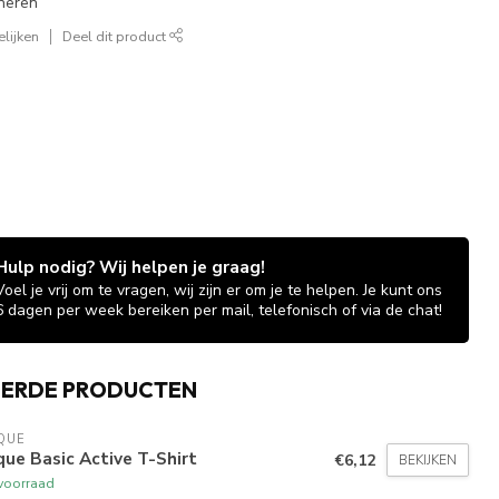
neren
lijken
Deel dit product
Hulp nodig? Wij helpen je graag!
Voel je vrij om te vragen, wij zijn er om je te helpen. Je kunt ons
6 dagen per week bereiken per mail, telefonisch of via de chat!
EERDE PRODUCTEN
QUE
que Basic Active T-Shirt
€6,12
BEKIJKEN
voorraad