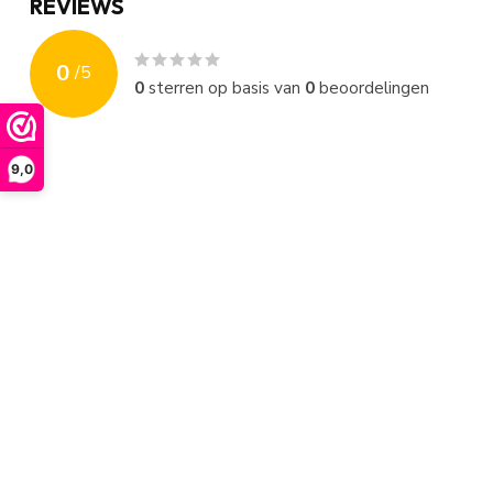
REVIEWS
0
/
5
0
sterren op basis van
0
beoordelingen
9,0