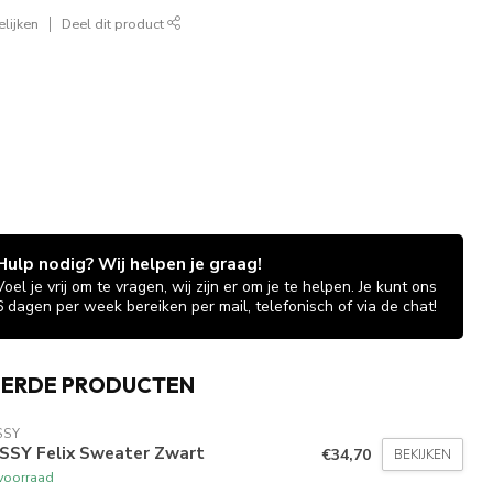
lijken
Deel dit product
Hulp nodig? Wij helpen je graag!
Voel je vrij om te vragen, wij zijn er om je te helpen. Je kunt ons
6 dagen per week bereiken per mail, telefonisch of via de chat!
EERDE PRODUCTEN
SSY
SSY Felix Sweater Zwart
€34,70
BEKIJKEN
voorraad