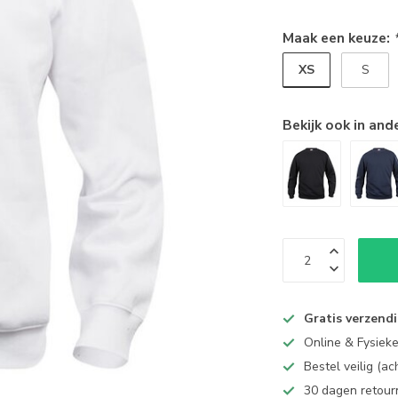
Maak een keuze:
XS
S
Bekijk ook in and
Gratis verzend
Online & Fysiek
Bestel veilig (a
30 dagen retour