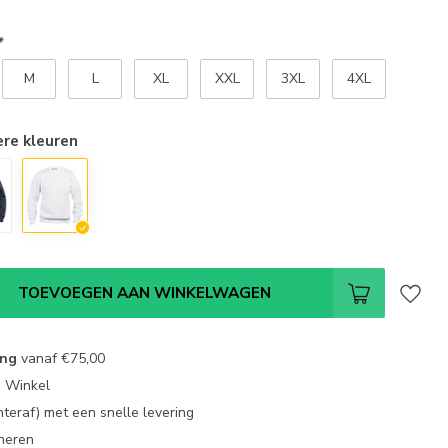
*
M
L
XL
XXL
3XL
4XL
ere kleuren
TOEVOEGEN AAN WINKELWAGEN
ing
vanaf
€75,00
e Winkel
chteraf) met een snelle levering
neren