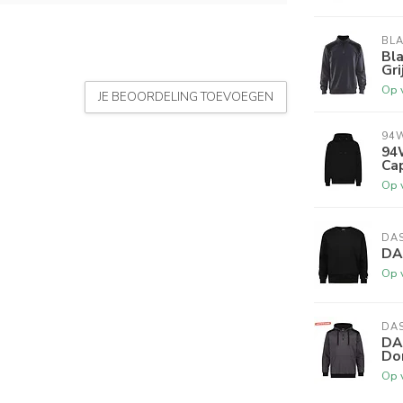
BL
Bl
Gri
Op 
JE BEOORDELING TOEVOEGEN
94
94
Ca
Op 
DA
DA
Op 
DA
DA
Do
Op 