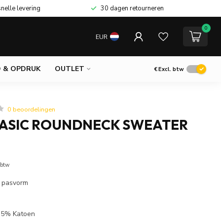
snelle levering
30 dagen retourneren
0
EUR
 & OPDRUK
OUTLET
€
Excl. btw
0 beoordelingen
BASIC ROUNDNECK SWEATER
 btw
l pasvorm
 35% Katoen