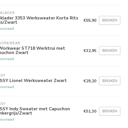
AKLADER
aklader 3353 Werksweater Korte Rits
€55,90
BEKIJKEN
js/Zwart
voorraad
WORKWEAR
Workwear ST718 Werktrui met
€32,95
BEKIJKEN
puchon Zwart
voorraad
SSY
SSY Lionel Werksweater Zwart
€29,20
BEKIJKEN
voorraad
SSY
SSY Indy Sweater met Capuchon
€51,30
BEKIJKEN
nkergrijs/Zwart
voorraad