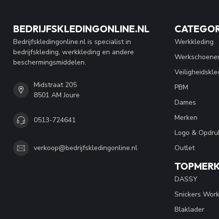
BEDRIJFSKLEDINGONLINE.NL
CATEGOR
Bedrijfskledingonline.nl is specialist in
Werkkleding
bedrijfskleding, werkkleding en andere
Werkschoene
beschermingsmiddelen.
Veiligheidskle
Midstraat 205
PBM
8501 AM Joure
Dames
Merken
0513-724641
Logo & Opdru
Outlet
verkoop@bedrijfskledingonline.nl
TOPMER
DASSY
Snickers Wor
Blaklader