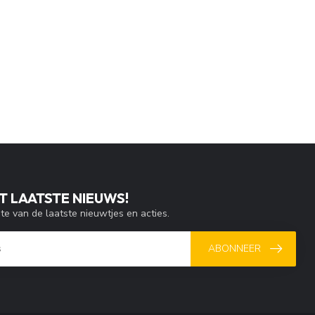
T LAATSTE NIEUWS!
gte van de laatste nieuwtjes en acties.
ABONNEER