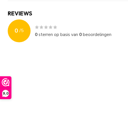
REVIEWS
0
/
5
0
sterren op basis van
0
beoordelingen
9,0