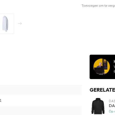
Toevoegen om te verge
GERELAT
1
DA
DA
Op 