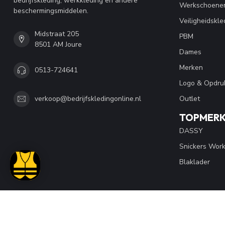
bedrijfskleding, werkkleding en andere
Werkschoene
beschermingsmiddelen.
Veiligheidskle
Midstraat 205
PBM
8501 AM Joure
Dames
Merken
0513-724641
Logo & Opdru
Outlet
verkoop@bedrijfskledingonline.nl
TOPMER
DASSY
Snickers Wor
Blaklader