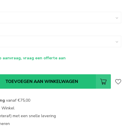
p aanvraag, vraag een offerte aan
TOEVOEGEN AAN WINKELWAGEN
ing
vanaf
€75,00
e Winkel
chteraf) met een snelle levering
neren