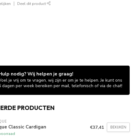
lijken
Deel dit product
Hulp nodig? Wij helpen je graag!
Voel je vrij om te vragen, wij zijn er om je te helpen. Je kunt ons
6 dagen per week bereiken per mail, telefonisch of via de chat!
EERDE PRODUCTEN
QUE
que Classic Cardigan
€37,41
BEKIJKEN
voorraad