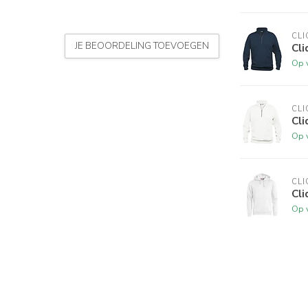
CLI
JE BEOORDELING TOEVOEGEN
Cli
Op 
CLI
Cli
Op 
CLI
Cl
Op 