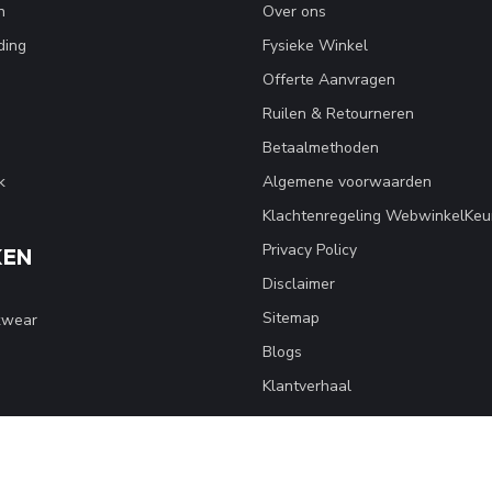
n
Over ons
ding
Fysieke Winkel
Offerte Aanvragen
Ruilen & Retourneren
Betaalmethoden
k
Algemene voorwaarden
Klachtenregeling WebwinkelKeu
Privacy Policy
KEN
Disclaimer
Sitemap
kwear
Blogs
Klantverhaal