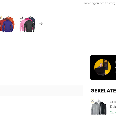
Toevoegen om te verge
GERELAT
CLI
Cli
Op 