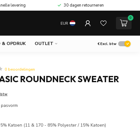
snelle levering
30 dagen retourneren
0
EUR
 & OPDRUK
OUTLET
€
Excl. btw
0 beoordelingen
BASIC ROUNDNECK SWEATER
. btw
l pasvorm
35% Katoen (11 & 170 - 85% Polyester / 15% Katoen)