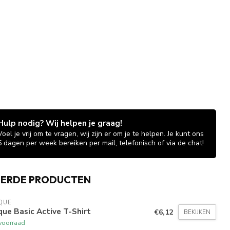
Hulp nodig? Wij helpen je graag!
Voel je vrij om te vragen, wij zijn er om je te helpen. Je kunt ons
6 dagen per week bereiken per mail, telefonisch of via de chat!
EERDE PRODUCTEN
QUE
que Basic Active T-Shirt
€6,12
BEKIJKEN
voorraad