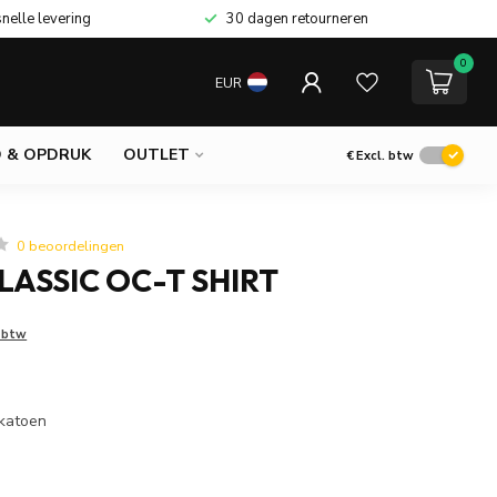
snelle levering
30 dagen retourneren
0
EUR
 & OPDRUK
OUTLET
€
Excl. btw
0 beoordelingen
LASSIC OC-T SHIRT
. btw
 katoen