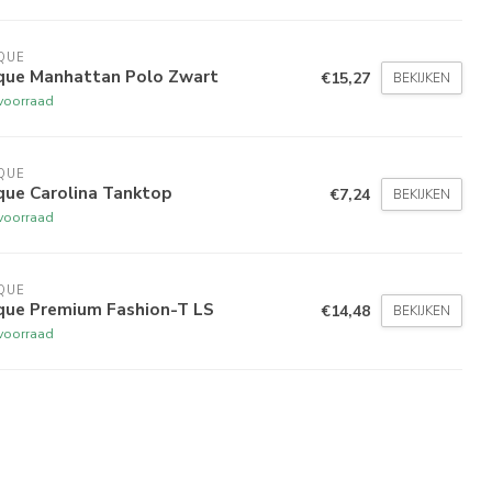
QUE
ique Manhattan Polo Zwart
€15,27
BEKIJKEN
voorraad
QUE
que Carolina Tanktop
€7,24
BEKIJKEN
voorraad
QUE
ique Premium Fashion-T LS
€14,48
BEKIJKEN
voorraad