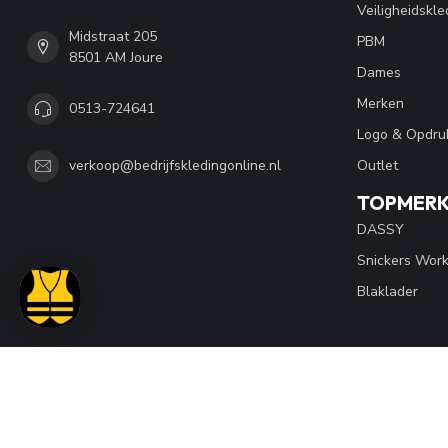
Veiligheidskle
Midstraat 205
PBM
8501 AM Joure
Dames
Merken
0513-724641
Logo & Opdru
Outlet
verkoop@bedrijfskledingonline.nl
TOPMER
DASSY
Snickers Wor
Blaklader