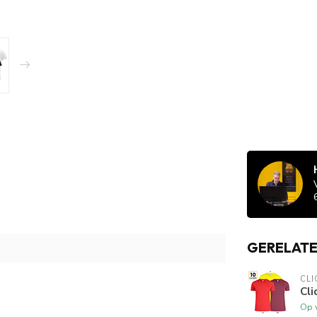
GERELAT
CLI
Cli
Op 