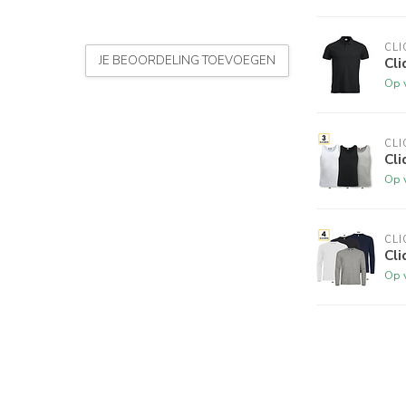
CLI
JE BEOORDELING TOEVOEGEN
Cl
Op 
CLI
Cli
Op 
CLI
Cl
Op 