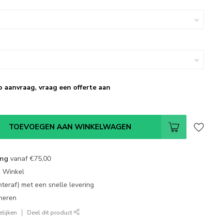
p aanvraag, vraag een offerte aan
TOEVOEGEN AAN WINKELWAGEN
ing
vanaf
€75,00
e Winkel
chteraf) met een snelle levering
neren
lijken
Deel dit product