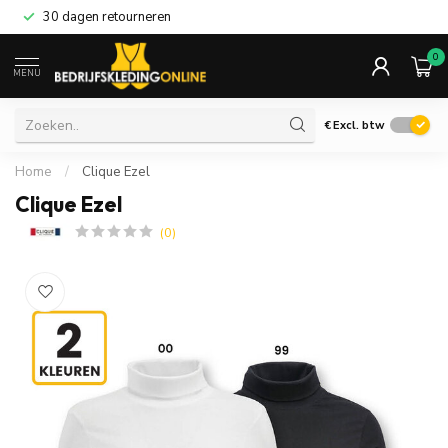
30 dagen retourneren
0
MENU
€
Excl. btw
Home
/
Clique Ezel
Clique Ezel
(0)