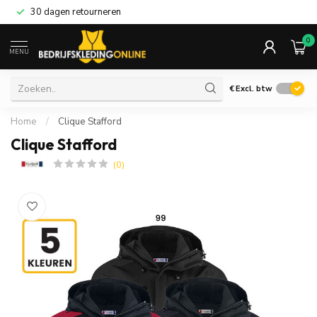
30 dagen retourneren
0
MENU
€
Excl. btw
Home
/
Clique Stafford
Clique Stafford
(0)