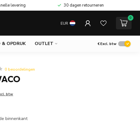
snelle levering
30 dagen retourneren
0
EUR
 & OPDRUK
OUTLET
€
Excl. btw
0 beoordelingen
WACO
xcl. btw
s
 de binnenkant