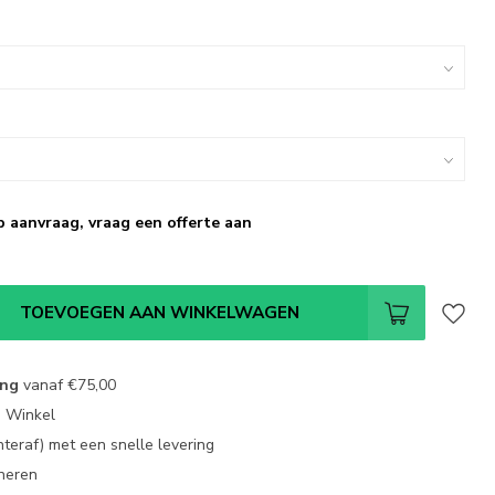
p aanvraag, vraag een offerte aan
TOEVOEGEN AAN WINKELWAGEN
ing
vanaf
€75,00
e Winkel
chteraf) met een snelle levering
neren