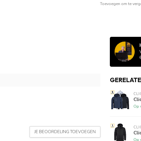
Toevoegen om te verge
GERELAT
CLI
Cli
Op 
CLI
JE BEOORDELING TOEVOEGEN
Cli
Op 