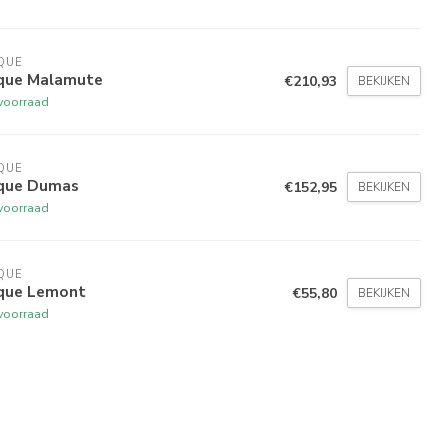
QUE
ique Malamute
€210,93
BEKIJKEN
voorraad
QUE
ique Dumas
€152,95
BEKIJKEN
voorraad
QUE
ique Lemont
€55,80
BEKIJKEN
voorraad