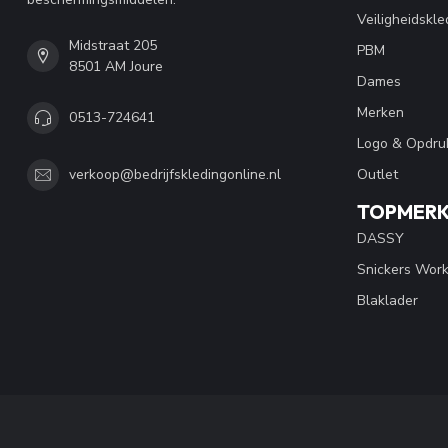
Veiligheidskle
Midstraat 205
PBM
8501 AM Joure
Dames
Merken
0513-724641
Logo & Opdru
Outlet
verkoop@bedrijfskledingonline.nl
TOPMER
DASSY
Snickers Wor
Blaklader