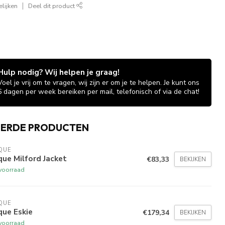
lijken
Deel dit product
Hulp nodig? Wij helpen je graag!
Voel je vrij om te vragen, wij zijn er om je te helpen. Je kunt ons
6 dagen per week bereiken per mail, telefonisch of via de chat!
EERDE PRODUCTEN
QUE
que Milford Jacket
€83,33
BEKIJKEN
voorraad
QUE
que Eskie
€179,34
BEKIJKEN
voorraad