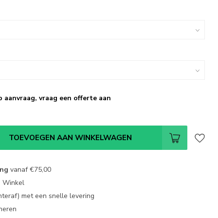
p aanvraag, vraag een offerte aan
TOEVOEGEN AAN WINKELWAGEN
ing
vanaf
€75,00
e Winkel
chteraf) met een snelle levering
neren