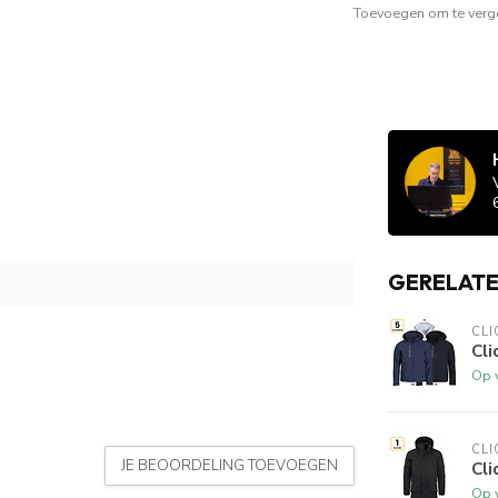
Toevoegen om te verge
GERELAT
CLI
Cli
Op 
CLI
JE BEOORDELING TOEVOEGEN
Cli
Op 