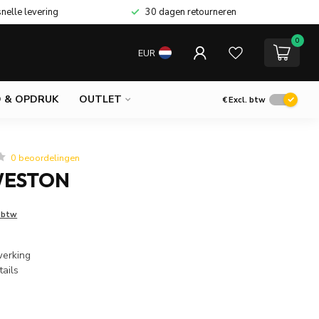
snelle levering
30 dagen retourneren
0
EUR
 & OPDRUK
OUTLET
€
Excl. btw
0 beoordelingen
WESTON
. btw
werking
ails