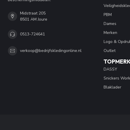
Veiligheidskle
Midstraat 205
PBM
8501 AM Joure
Dames
Merken
0513-724641
Logo & Opdru
Outlet
verkoop@bedrijfskledingonline.nl
TOPMER
DASSY
Snickers Wor
Blaklader