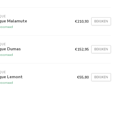
QUE
ique Malamute
€210,93
BEKIJKEN
voorraad
QUE
ique Dumas
€152,95
BEKIJKEN
voorraad
QUE
ique Lemont
€55,80
BEKIJKEN
voorraad