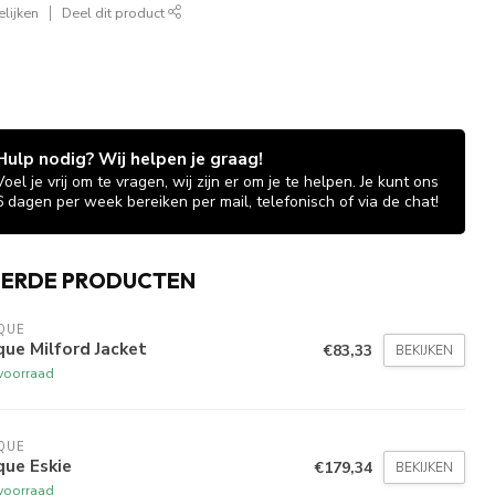
lijken
Deel dit product
Hulp nodig? Wij helpen je graag!
Voel je vrij om te vragen, wij zijn er om je te helpen. Je kunt ons
6 dagen per week bereiken per mail, telefonisch of via de chat!
EERDE PRODUCTEN
QUE
que Milford Jacket
€83,33
BEKIJKEN
voorraad
QUE
que Eskie
€179,34
BEKIJKEN
voorraad