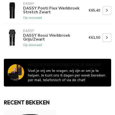
DASSY
DASSY Ponti Flex Werkbroek
€65,40
Stretch Zwart
Op voorraad
DASSY
DASSY Rossi Werkbroek
€61,50
Grijs/Zwart
Op voorraad
HULP NODIG? WIJ HELPEN JE GRAAG!
Voel je vrij om te vragen, wij zijn er om je te
helpen. Je kunt ons 6 dagen per week bereiken
per mail, telefonisch of via de chat!
RECENT BEKEKEN