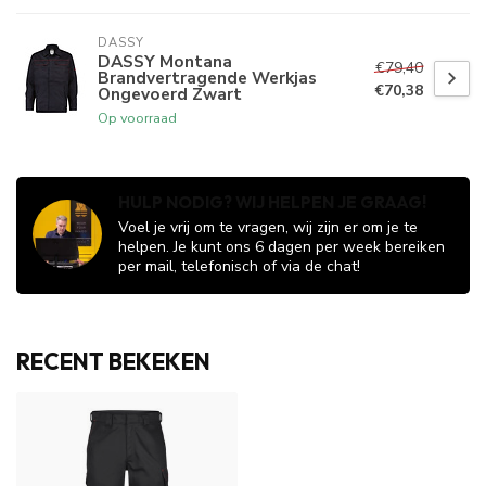
DASSY
DASSY Montana
€79,40
Brandvertragende Werkjas
€70,38
Ongevoerd Zwart
Op voorraad
HULP NODIG? WIJ HELPEN JE GRAAG!
Voel je vrij om te vragen, wij zijn er om je te
helpen. Je kunt ons 6 dagen per week bereiken
per mail, telefonisch of via de chat!
RECENT BEKEKEN