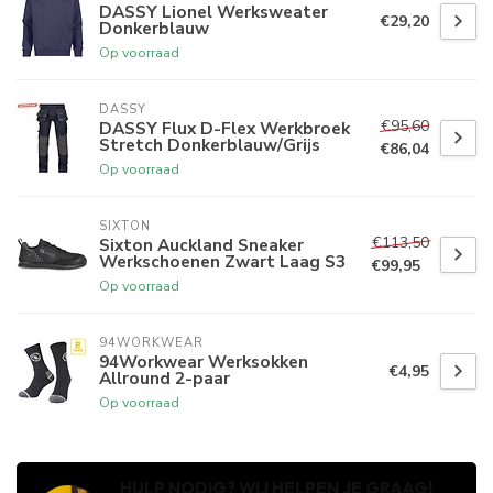
DASSY Lionel Werksweater
€29,20
Donkerblauw
Op voorraad
DASSY
€95,60
DASSY Flux D-Flex Werkbroek
Stretch Donkerblauw/Grijs
€86,04
Op voorraad
SIXTON
€113,50
Sixton Auckland Sneaker
Werkschoenen Zwart Laag S3
€99,95
Op voorraad
94WORKWEAR
94Workwear Werksokken
€4,95
Allround 2-paar
Op voorraad
HULP NODIG? WIJ HELPEN JE GRAAG!