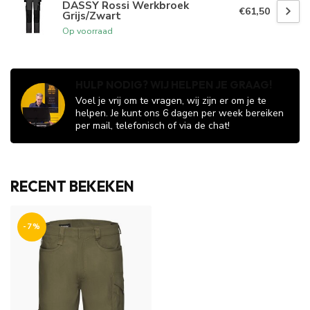
DASSY Rossi Werkbroek
€61,50
Grijs/Zwart
Op voorraad
HULP NODIG? WIJ HELPEN JE GRAAG!
Voel je vrij om te vragen, wij zijn er om je te
helpen. Je kunt ons 6 dagen per week bereiken
per mail, telefonisch of via de chat!
RECENT BEKEKEN
-7%