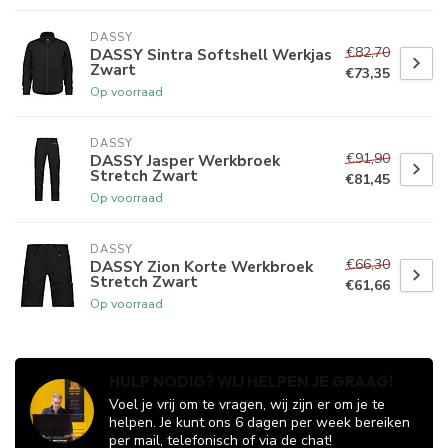
DASSY
€82,70
DASSY Sintra Softshell Werkjas
Zwart
€73,35
Op voorraad
DASSY
€91,90
DASSY Jasper Werkbroek
Stretch Zwart
€81,45
Op voorraad
DASSY
€66,30
DASSY Zion Korte Werkbroek
Stretch Zwart
€61,66
Op voorraad
HULP NODIG? WIJ HELPEN JE GRAAG!
Voel je vrij om te vragen, wij zijn er om je te
helpen. Je kunt ons 6 dagen per week bereiken
per mail, telefonisch of via de chat!