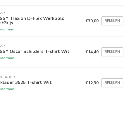
SSY
SSY Traxion D-Flex Werkpolo
€30,00
BEKIJKEN
/Grijs
voorraad
SSY
SY Oscar Schilders T-shirt Wit
€14,40
BEKIJKEN
voorraad
AKLADER
klader 3525 T-shirt Wit
€12,30
BEKIJKEN
voorraad