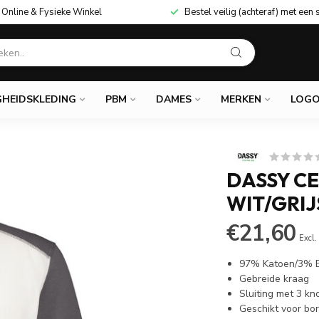
Online & Fysieke Winkel
Bestel veilig (achteraf) met een 
GHEIDSKLEDING
PBM
DAMES
MERKEN
LOGO
DASSY C
WIT/GRIJ
€21,60
Excl.
97% Katoen/3% E
Gebreide kraag
Sluiting met 3 k
Geschikt voor bo