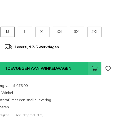
M
L
XL
XXL
3XL
4XL
Levertijd 2-5 werkdagen
TOEVOEGEN AAN WINKELWAGEN
ing
vanaf
€75,00
e Winkel
chteraf) met een snelle levering
neren
lijken
Deel dit product