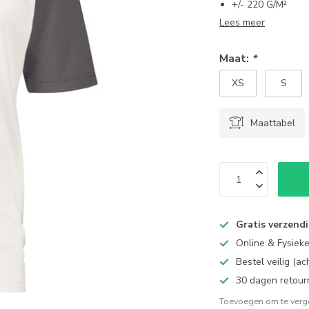
+/- 220 G/M²
Lees meer
Maat:
*
XS
S
Maattabel
Gratis verzend
Online & Fysiek
Bestel veilig (a
30 dagen retour
Toevoegen om te verge