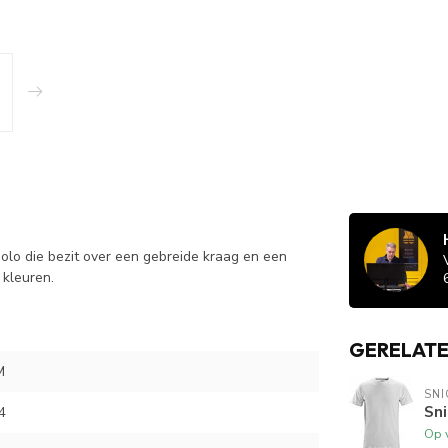
olo die bezit over een gebreide kraag en een
 kleuren.
GERELAT
M
SN
Sni
4
Op 