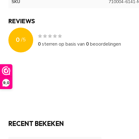
SKU
710004-6141-
REVIEWS
0
/
5
0
sterren op basis van
0
beoordelingen
9,0
RECENT BEKEKEN