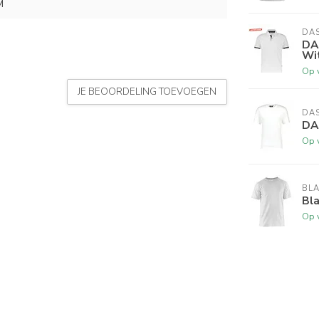
M
DA
DA
Wit
Op 
JE BEOORDELING TOEVOEGEN
DA
DAS
Op 
BL
Bla
Op 