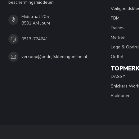
beschermingsmiddelen.
Veiligheidskle
Midstraat 205
PBM
8501 AM Joure
Dames
Merken
0513-724641
Logo & Opdru
Outlet
verkoop@bedrijfskledingonline.nl
TOPMER
DASSY
Snickers Wor
Blaklader