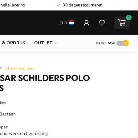
snelle levering
30 dagen retourneren
0
EUR
 & OPDRUK
OUTLET
€
Excl. btw
0 beoordelingen
ESAR SCHILDERS POLO
S
 btw
lastaan
nopen
rduurwerk en bedrukking