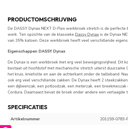
PRODUCTOMSCHRIJVING
De DASSY Dynax NEXT D-Flex werkbroek stretch is de perfecte broe
werk. Ten opzichte van de klassieke
Dassy Dynax
is de Dynax N
van 35% katoen. Deze werkbroek heeft veel verschillende eigen
Eigenschappen DASSY Dynax
De Dynax is een werkbroek met erg veel bewegingsvrijheid. Dit ko
bestaat uit hoofdstof met mechanische stretch uiterst duurzame 
het kruis, knieholte en aan de achterkant onder de tailleband. Naa
ook erg veel verschillende zakken. De Dynax heeft 2 steekzakken
een dijbeenzak, een potloodzak, een meterzak, een breekmeszak 
Cordura. Daarnaast bevat de broek onder andere een verlaagde tai
SPECIFICATIES
Artikelnummer
201159-0783-P