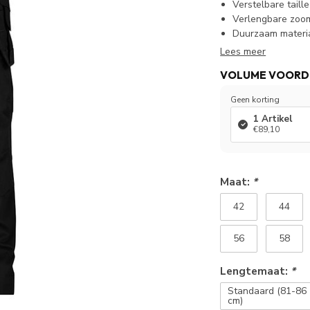
Verstelbare taille
Verlengbare zoo
Duurzaam materi
Lees meer
VOLUME VOORD
Geen korting
1 Artikel
€89,10
Maat:
*
42
44
56
58
Lengtemaat:
*
Standaard (81-86
cm)