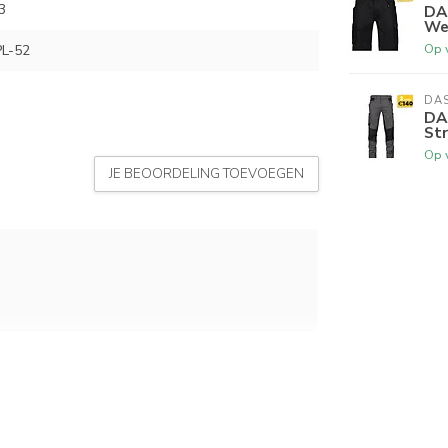
3
DA
We
Op 
L-52
DA
DA
Str
Op 
JE BEOORDELING TOEVOEGEN