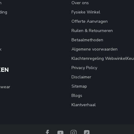
n
Over ons
ding
Fysieke Winkel
Offerte Aanvragen
Ruilen & Retourneren
Betaalmethoden
k
Algemene voorwaarden
Klachtenregeling WebwinkelKeu
Privacy Policy
KEN
Disclaimer
Sitemap
kwear
Blogs
Klantverhaal