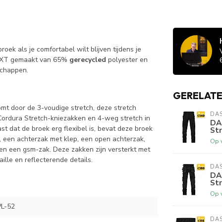
k als je comfortabel wilt blijven tijdens je
EXT gemaakt van 65%
gerecycled
polyester en
schappen.
GERELAT
mt door de 3-voudige stretch, deze stretch
DA
Cordura Stretch-kniezakken en 4-weg stretch in
DA
st dat de broek erg flexibel is, bevat deze broek
St
, een achterzak met klep, een open achterzak,
Op 
en een gsm-zak. Deze zakken zijn versterkt met
lle en reflecterende details.
DA
DA
St
Op 
L-52
DA