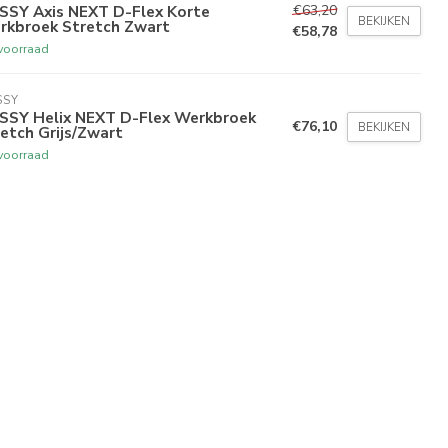
€63,20
SSY Axis NEXT D-Flex Korte
BEKIJKEN
rkbroek Stretch Zwart
€58,78
voorraad
SSY
SSY Helix NEXT D-Flex Werkbroek
€76,10
BEKIJKEN
etch Grijs/Zwart
voorraad