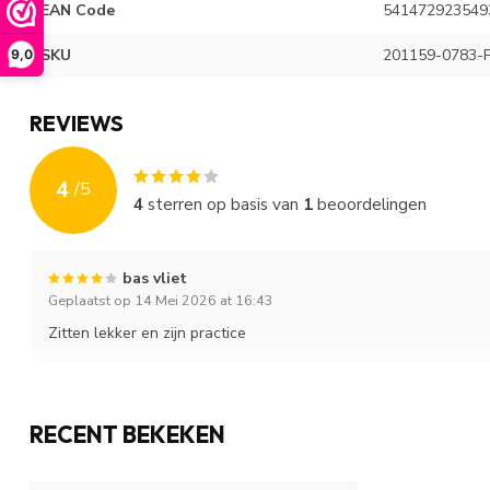
EAN Code
541472923549
SKU
201159-0783-P
9,0
REVIEWS
4
/
5
4
sterren op basis van
1
beoordelingen
bas vliet
Geplaatst op 14 Mei 2026 at 16:43
Zitten lekker en zijn practice
RECENT BEKEKEN