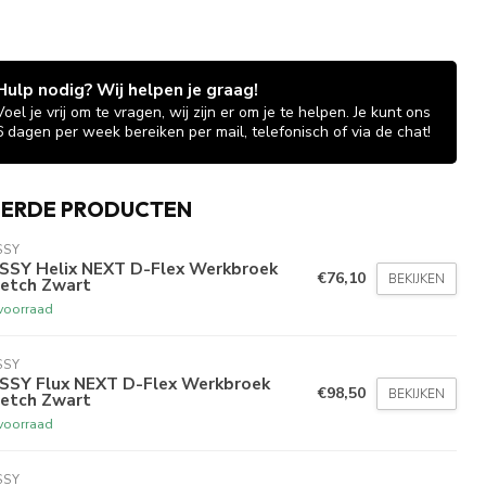
Hulp nodig? Wij helpen je graag!
Voel je vrij om te vragen, wij zijn er om je te helpen. Je kunt ons
6 dagen per week bereiken per mail, telefonisch of via de chat!
EERDE PRODUCTEN
SSY
SSY Helix NEXT D-Flex Werkbroek
€76,10
BEKIJKEN
retch Zwart
voorraad
SSY
SSY Flux NEXT D-Flex Werkbroek
€98,50
BEKIJKEN
retch Zwart
voorraad
SSY