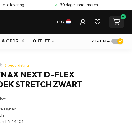
snelle levering
30 dagen retourneren
0
EUR
 & OPDRUK
OUTLET
€
Excl. btw
1 beoordeling
YNAX NEXT D-FLEX
EK STRETCH ZWART
 btw
ke Dynax
tch
ken EN 14404