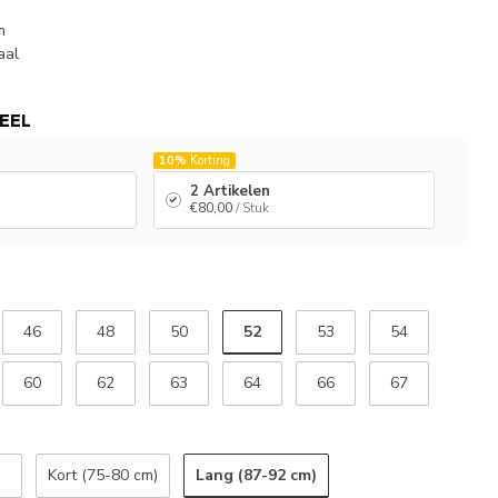
m
aal
EEL
10%
Korting
2 Artikelen
€80,00
/ Stuk
52
46
48
50
53
54
60
62
63
64
66
67
Lang (87-92 cm)
Kort (75-80 cm)