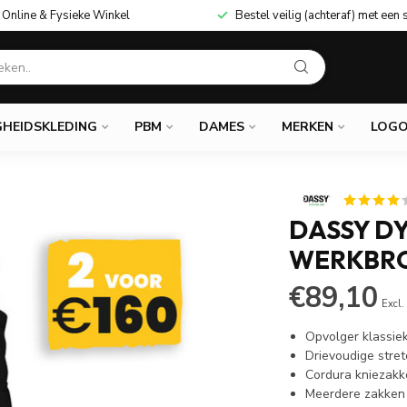
Online & Fysieke Winkel
Bestel veilig (achteraf) met een 
GHEIDSKLEDING
PBM
DAMES
MERKEN
LOGO
DASSY D
WERKBRO
€89,10
Excl.
Opvolger klassie
Drievoudige stre
Cordura kniezak
Meerdere zakken