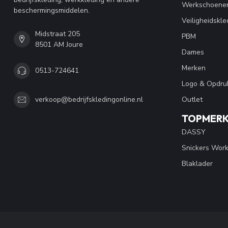
Werkschoene
beschermingsmiddelen.
Veiligheidskle
Midstraat 205
PBM
8501 AM Joure
Dames
Merken
0513-724641
Logo & Opdru
Outlet
verkoop@bedrijfskledingonline.nl
TOPMER
DASSY
Snickers Wor
Blaklader