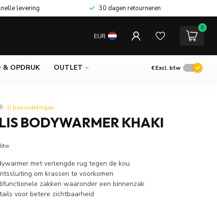
snelle levering
30 dagen retourneren
0
EUR
 & OPDRUK
OUTLET
€
Excl. btw
0 beoordelingen
LLIS BODYWARMER KHAKI
 btw
dywarmer met verlengde rug tegen de kou
ritssluiting om krassen te voorkomen
tifunctionele zakken waaronder een binnenzak
ails voor betere zichtbaarheid