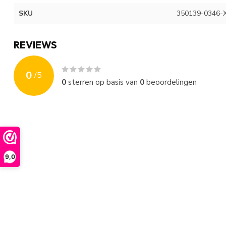
SKU
350139-0346-
REVIEWS
0
/
5
0
sterren op basis van
0
beoordelingen
9,0