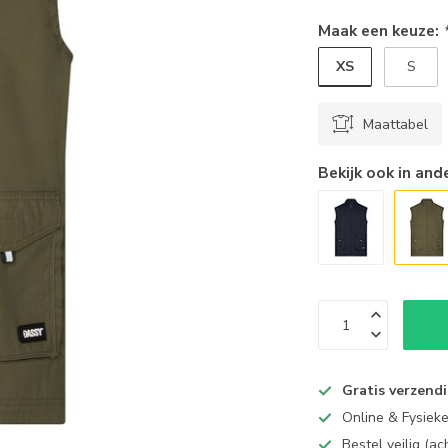
Maak een keuze:
XS
S
Maattabel
Bekijk ook in and
Gratis verzend
Online & Fysiek
Bestel veilig (a