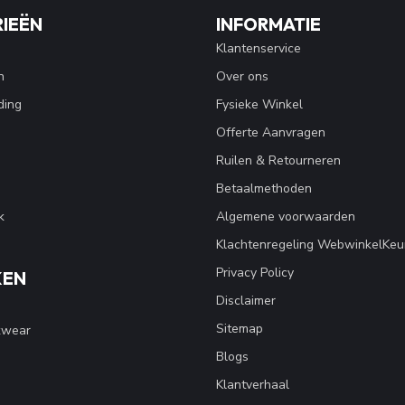
IEËN
INFORMATIE
Klantenservice
n
Over ons
ding
Fysieke Winkel
Offerte Aanvragen
Ruilen & Retourneren
Betaalmethoden
k
Algemene voorwaarden
Klachtenregeling WebwinkelKeu
Privacy Policy
KEN
Disclaimer
Sitemap
kwear
Blogs
Klantverhaal