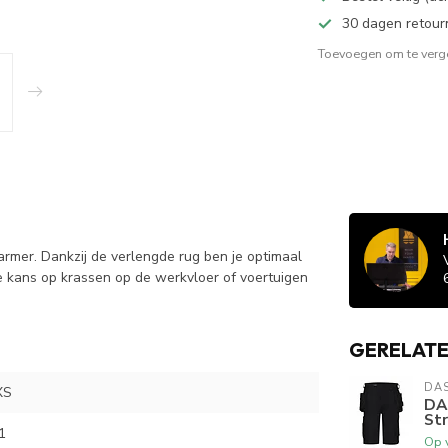
30 dagen retour
Toevoegen om te verge
mer. Dankzij de verlengde rug ben je optimaal
de kans op krassen op de werkvloer of voertuigen
GERELAT
DA
XS
DA
St
1
Op 