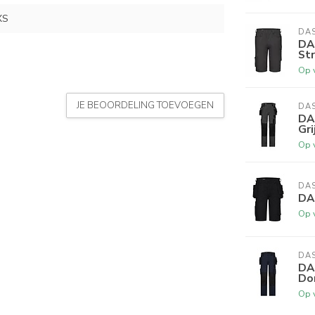
XS
DA
DA
Str
Op 
JE BEOORDELING TOEVOEGEN
DA
DA
Gri
Op 
DA
DA
Op 
DA
DA
Do
Op 