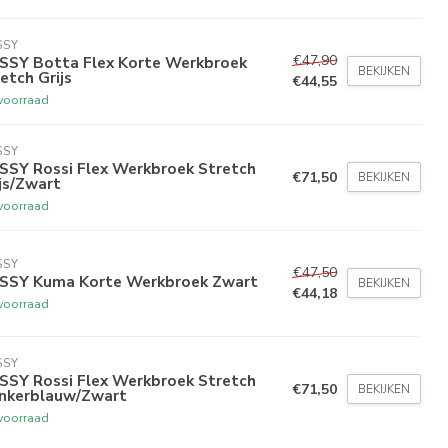
SSY
€47,90
SSY Botta Flex Korte Werkbroek
BEKIJKEN
etch Grijs
€44,55
voorraad
SSY
SSY Rossi Flex Werkbroek Stretch
€71,50
BEKIJKEN
js/Zwart
voorraad
SSY
€47,50
SSY Kuma Korte Werkbroek Zwart
BEKIJKEN
€44,18
voorraad
SSY
SSY Rossi Flex Werkbroek Stretch
€71,50
BEKIJKEN
nkerblauw/Zwart
voorraad