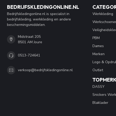
BEDRIJFSKLEDINGONLINE.NL
CATEGOR
Bedrijfskledingonline.nl is specialist in
Werkkleding
bedrijfskleding, werkkleding en andere
Werkschoene
beschermingsmiddelen.
Veiligheidskle
Midstraat 205
PBM
8501 AM Joure
Dames
Merken
0513-724641
Logo & Opdru
Outlet
verkoop@bedrijfskledingonline.nl
TOPMER
DASSY
Snickers Wor
Blaklader