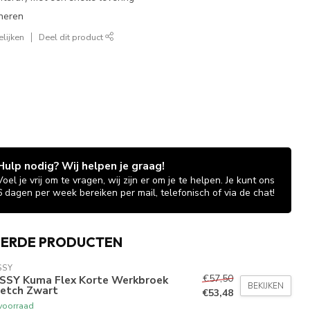
neren
lijken
Deel dit product
Hulp nodig? Wij helpen je graag!
Voel je vrij om te vragen, wij zijn er om je te helpen. Je kunt ons
6 dagen per week bereiken per mail, telefonisch of via de chat!
EERDE PRODUCTEN
SSY
€57,50
SSY Kuma Flex Korte Werkbroek
BEKIJKEN
retch Zwart
€53,48
voorraad