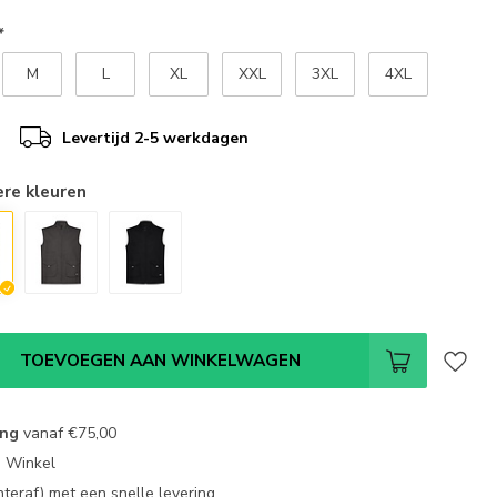
*
M
L
XL
XXL
3XL
4XL
Levertijd 2-5 werkdagen
ere kleuren
TOEVOEGEN AAN WINKELWAGEN
ing
vanaf
€75,00
e Winkel
chteraf) met een snelle levering