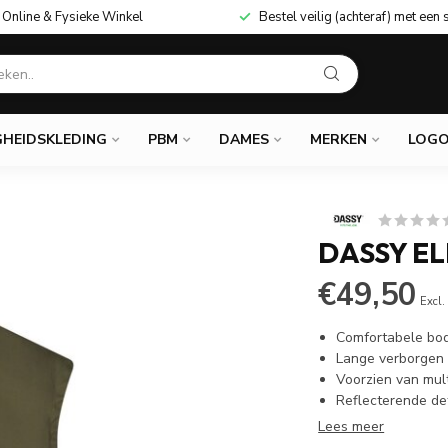
Online & Fysieke Winkel
Bestel veilig (achteraf) met een 
GHEIDSKLEDING
PBM
DAMES
MERKEN
LOGO
DASSY E
€49,50
Excl.
Comfortabele bo
Lange verborgen 
Voorzien van mul
Reflecterende det
Lees meer