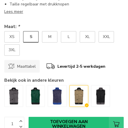
Taille regelbaar met drukknopen
Lees meer
Maat:
*
S
XS
M
L
XL
XXL
3XL
Maattabel
Levertijd 2-5 werkdagen
Bekijk ook in andere kleuren
TOEVOEGEN AAN
WINKELWAGEN