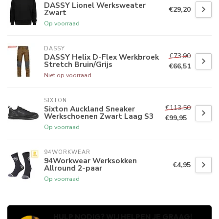
DASSY Lionel Werksweater
€29,20
Zwart
Op voorraad
DASSY
€73,90
DASSY Helix D-Flex Werkbroek
Stretch Bruin/Grijs
€66,51
Niet op voorraad
SIXTON
€113,50
Sixton Auckland Sneaker
Werkschoenen Zwart Laag S3
€99,95
Op voorraad
94WORKWEAR
94Workwear Werksokken
€4,95
Allround 2-paar
Op voorraad
HULP NODIG? WIJ HELPEN JE GRAAG!