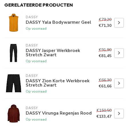
GERELATEERDE PRODUCTEN
DASSY
€79,20
DASSY Yala Bodywarmer Geel
€71,30
Op voorraad
DASSY
€91,90
DASSY Jasper Werkbroek
Stretch Zwart
€81,45
Op voorraad
DASSY
€66,30
DASSY Zion Korte Werkbroek
Stretch Zwart
€61,66
Op voorraad
DASSY
€150,50
DASSY Virunga Regenjas Rood
€133,47
Op voorraad