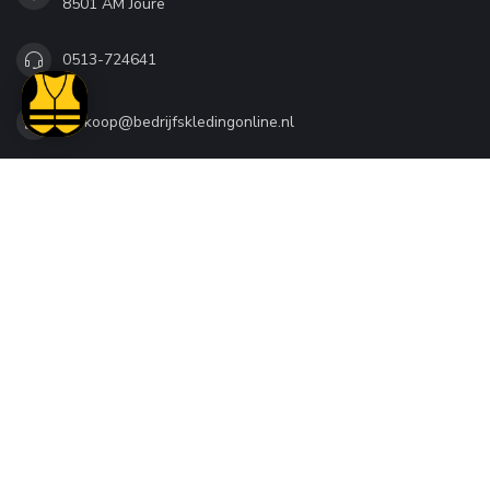
8501 AM Joure
0513-724641
verkoop@bedrijfskledingonline.nl
CATEGORIEËN
TOPMERKEN
INFORMATIE
MIJN ACCOUNT