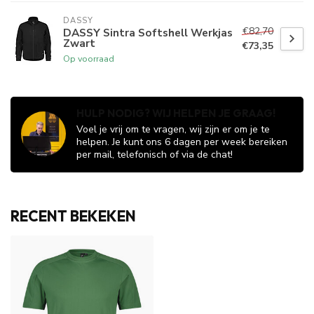
DASSY
€82,70
DASSY Sintra Softshell Werkjas
Zwart
€73,35
Op voorraad
HULP NODIG? WIJ HELPEN JE GRAAG!
Voel je vrij om te vragen, wij zijn er om je te
helpen. Je kunt ons 6 dagen per week bereiken
per mail, telefonisch of via de chat!
RECENT BEKEKEN