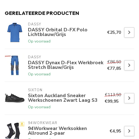
GERELATEERDE PRODUCTEN
DASSY
DASSY Orbital D-FX Polo
€25,70
Lichtblauw/Grijs
Op voorraad
DASSY
€86,50
DASSY Dynax D-Flex Werkbroek
Stretch Blauw/Grijs
€77,85
Op voorraad
SIXTON
€113,50
Sixton Auckland Sneaker
Werkschoenen Zwart Laag S3
€99,95
Op voorraad
94WORKWEAR
94Workwear Werksokken
€4,95
Allround 2-paar