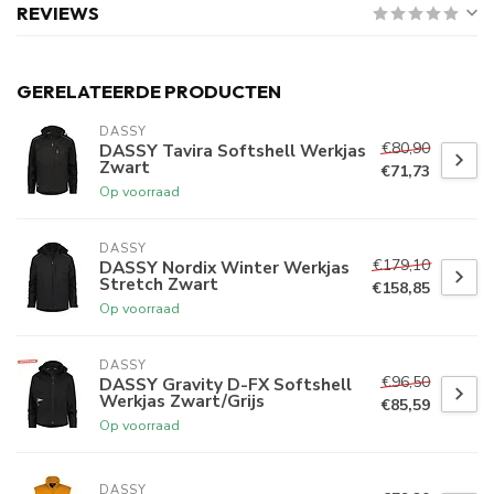
REVIEWS
GERELATEERDE PRODUCTEN
DASSY
€80,90
DASSY Tavira Softshell Werkjas
Zwart
€71,73
Op voorraad
DASSY
€179,10
DASSY Nordix Winter Werkjas
Stretch Zwart
€158,85
Op voorraad
DASSY
€96,50
DASSY Gravity D-FX Softshell
Werkjas Zwart/Grijs
€85,59
Op voorraad
DASSY