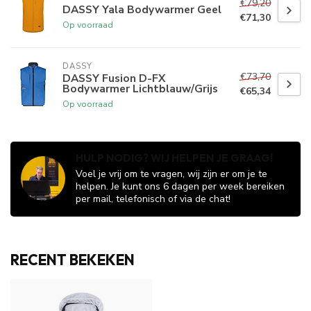
€79,20
DASSY Yala Bodywarmer Geel
€71,30
Op voorraad
DASSY
€73,70
DASSY Fusion D-FX
Bodywarmer Lichtblauw/Grijs
€65,34
Op voorraad
HULP NODIG? WIJ HELPEN JE GRAAG!
Voel je vrij om te vragen, wij zijn er om je te
helpen. Je kunt ons 6 dagen per week bereiken
per mail, telefonisch of via de chat!
RECENT BEKEKEN