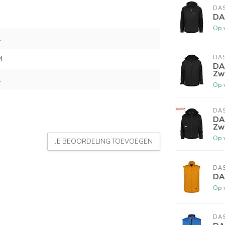
DA
DA
Op 
L
DA
4
DA
Zw
L
Op 
DA
DA
Zwa
Op 
JE BEOORDELING TOEVOEGEN
DA
DA
Op 
DA