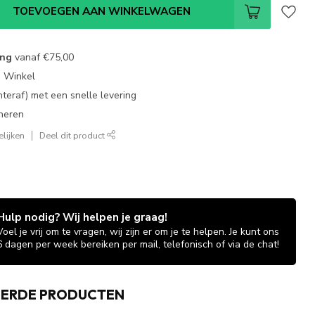
TOEVOEGEN AAN WINKELWAGEN
ing
vanaf
€75,00
e Winkel
chteraf) met een snelle levering
neren
lijken
Deel dit product
Hulp nodig? Wij helpen je graag!
Voel je vrij om te vragen, wij zijn er om je te helpen. Je kunt ons
6 dagen per week bereiken per mail, telefonisch of via de chat!
EERDE PRODUCTEN