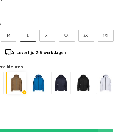
f
*
L
M
XL
XXL
3XL
4XL
Levertijd 2-5 werkdagen
ere kleuren