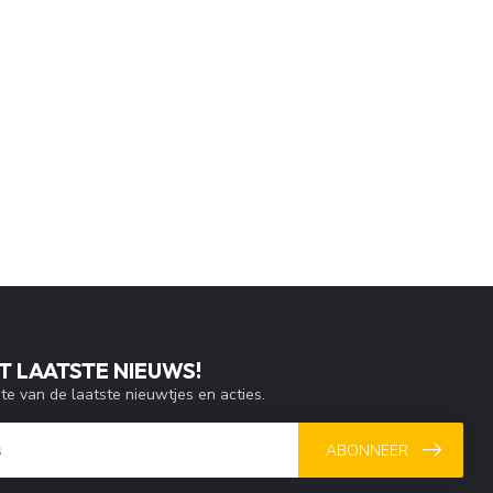
T LAATSTE NIEUWS!
gte van de laatste nieuwtjes en acties.
ABONNEER