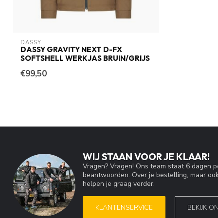
DASSY
DASSY GRAVITY NEXT D-FX
SOFTSHELL WERKJAS BRUIN/GRIJS
€99,50
WIJ STAAN VOOR JE KLAAR!
Vragen? Vragen! Ons team staat 6 dagen pe
beantwoorden. Over je bestelling, maar ook
helpen je graag verder.
KLANTENSERVICE
BEKIJK O