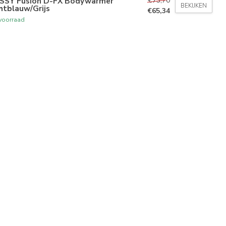
€73,70
SSY Fusion D-FX Bodywarmer
BEKIJKEN
htblauw/Grijs
€65,34
voorraad