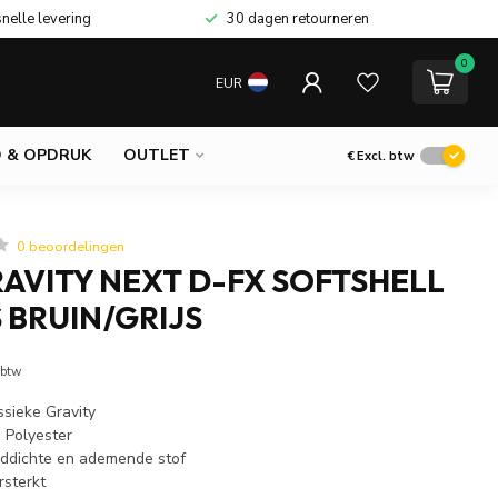
snelle levering
30 dagen retourneren
0
EUR
 & OPDRUK
OUTLET
€
Excl. btw
0 beoordelingen
AVITY NEXT D-FX SOFTSHELL
 BRUIN/GRIJS
 btw
ssieke Gravity
 Polyester
ddichte en ademende stof
rsterkt