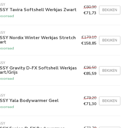
SSY
€80,90
SSY Tavira Softshell Werkjas Zwart
BEKIJKEN
€71,73
voorraad
SSY
€179,10
SSY Nordix Winter Werkjas Stretch
BEKIJKEN
art
€158,85
voorraad
SSY
€96,50
SSY Gravity D-FX Softshell Werkjas
BEKIJKEN
rt/Grijs
€85,59
voorraad
SSY
€79,20
SSY Yala Bodywarmer Geel
BEKIJKEN
€71,30
voorraad
SSY