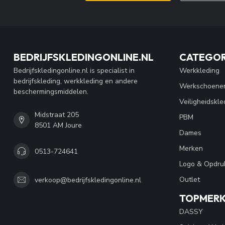
BEDRIJFSKLEDINGONLINE.NL
CATEGOR
Bedrijfskledingonline.nl is specialist in
Werkkleding
bedrijfskleding, werkkleding en andere
Werkschoene
beschermingsmiddelen.
Veiligheidskle
Midstraat 205
PBM
8501 AM Joure
Dames
Merken
0513-724641
Logo & Opdru
Outlet
verkoop@bedrijfskledingonline.nl
TOPMER
DASSY