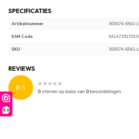
SPECIFICATIES
Artikelnummer
300574-6541-
EAN Code
541472927010
SKU
300574-6541-
REVIEWS
0
/
5
0
sterren op basis van
0
beoordelingen
9,0