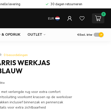
snelle levering
30 dagen retourneren
0
EUR
 & OPDRUK
OUTLET
€
Excl. btw
0 beoordelingen
ARRIS WERKJAS
BLAUW
 btw
s met verlengde rug voor extra comfort
ritssluiting voorkomt krassen op de werkvloer
kken inclusief binnenzak en pennenzak
ails voor extra zichtbaarheid