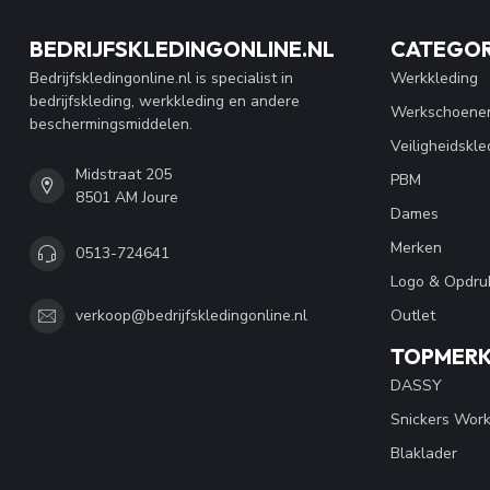
BEDRIJFSKLEDINGONLINE.NL
CATEGOR
Bedrijfskledingonline.nl is specialist in
Werkkleding
bedrijfskleding, werkkleding en andere
Werkschoene
beschermingsmiddelen.
Veiligheidskle
Midstraat 205
PBM
8501 AM Joure
Dames
Merken
0513-724641
Logo & Opdru
Outlet
verkoop@bedrijfskledingonline.nl
TOPMER
DASSY
Snickers Wor
Blaklader