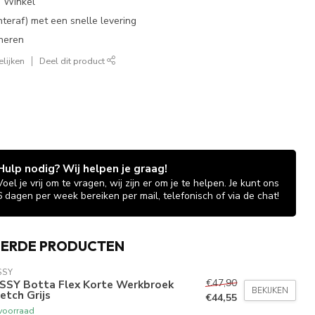
e Winkel
chteraf) met een snelle levering
neren
lijken
Deel dit product
Hulp nodig? Wij helpen je graag!
Voel je vrij om te vragen, wij zijn er om je te helpen. Je kunt ons
6 dagen per week bereiken per mail, telefonisch of via de chat!
EERDE PRODUCTEN
SSY
€47,90
SSY Botta Flex Korte Werkbroek
BEKIJKEN
etch Grijs
€44,55
voorraad