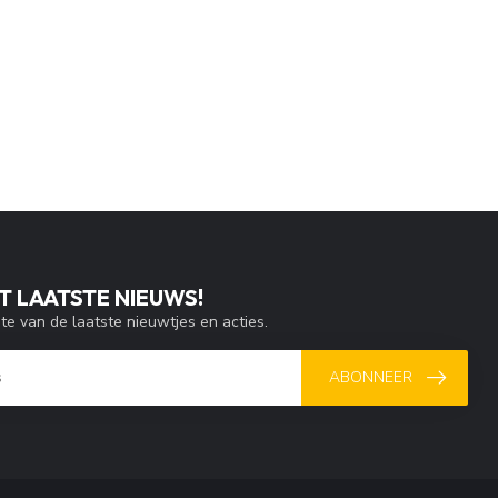
T LAATSTE NIEUWS!
gte van de laatste nieuwtjes en acties.
ABONNEER