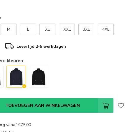
*
M
L
XL
XXL
3XL
4XL
Levertijd 2-5 werkdagen
ere kleuren
TOEVOEGEN AAN WINKELWAGEN
ing
vanaf
€75,00