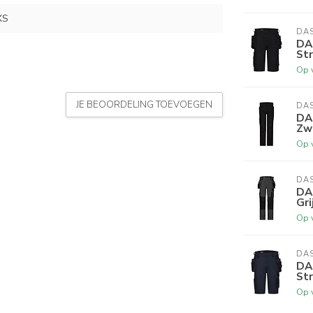
XS
DA
DA
St
Op 
JE BEOORDELING TOEVOEGEN
DA
DA
Zw
Op 
DA
DA
Gri
Op 
DA
DA
St
Op 