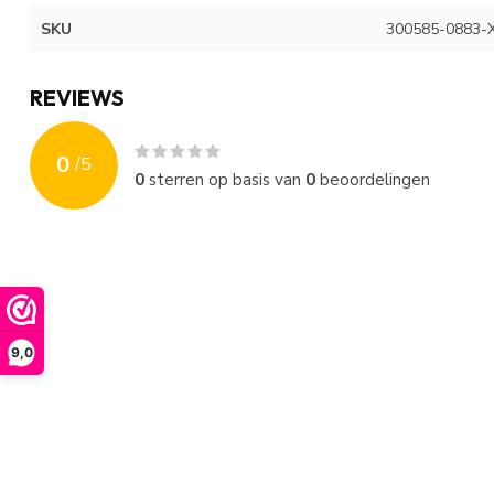
SKU
300585-0883-
REVIEWS
0
/
5
0
sterren op basis van
0
beoordelingen
9,0