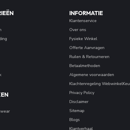
IEËN
INFORMATIE
Klantenservice
n
Over ons
ding
Fysieke Winkel
Offerte Aanvragen
Ruilen & Retourneren
Betaalmethoden
k
Algemene voorwaarden
Klachtenregeling WebwinkelKeu
Privacy Policy
KEN
Disclaimer
Sitemap
kwear
Blogs
Klantverhaal