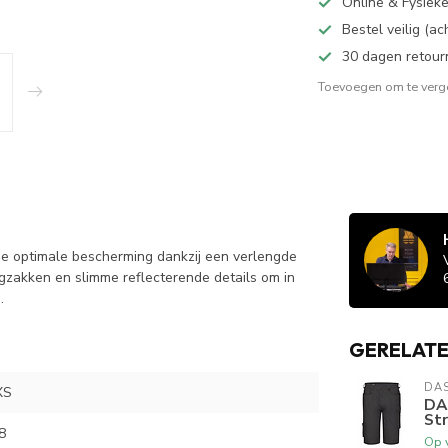
Online & Fysiek
Bestel veilig (a
30 dagen retour
Toevoegen om te verge
 je optimale bescherming dankzij een verlengde
gzakken en slimme reflecterende details om in
.
GERELAT
DA
XS
DA
Str
8
Op 