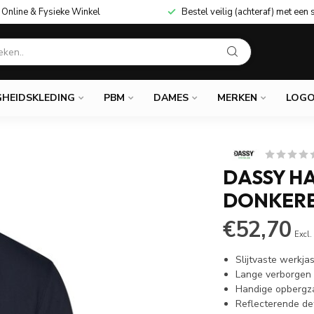
Online & Fysieke Winkel
Bestel veilig (achteraf) met een 
GHEIDSKLEDING
PBM
DAMES
MERKEN
LOGO
DASSY H
DONKER
€52,70
Excl.
Slijtvaste werkja
Lange verborgen 
Handige opbergza
Reflecterende det