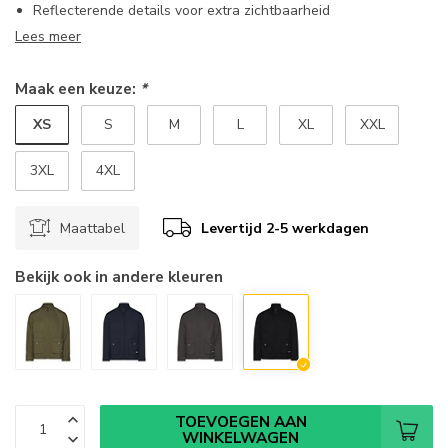
Reflecterende details voor extra zichtbaarheid
Lees meer
Maak een keuze:
*
XS
S
M
L
XL
XXL
3XL
4XL
Maattabel
Levertijd 2-5 werkdagen
Bekijk ook in andere kleuren
TOEVOEGEN AAN
WINKELWAGEN