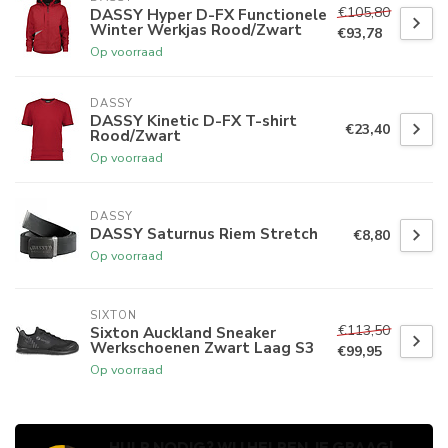
€105,80
DASSY Hyper D-FX Functionele
Winter Werkjas Rood/Zwart
€93,78
Op voorraad
DASSY
DASSY Kinetic D-FX T-shirt
€23,40
Rood/Zwart
Op voorraad
DASSY
DASSY Saturnus Riem Stretch
€8,80
Op voorraad
SIXTON
€113,50
Sixton Auckland Sneaker
Werkschoenen Zwart Laag S3
€99,95
Op voorraad
HULP NODIG? WIJ HELPEN JE GRAAG!