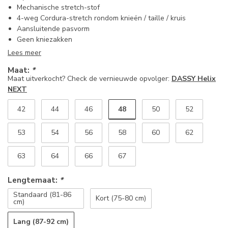
Mechanische stretch-stof
4-weg Cordura-stretch rondom knieën / taille / kruis
Aansluitende pasvorm
Geen kniezakken
Lees meer
Maat:
*
Maat uitverkocht? Check de vernieuwde opvolger:
DASSY Helix
NEXT
48
42
44
46
50
52
53
54
56
58
60
62
63
64
66
67
Lengtemaat:
*
Standaard (81-86
Kort (75-80 cm)
cm)
Lang (87-92 cm)