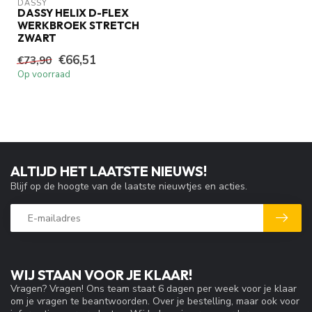
DASSY
DASSY HELIX D-FLEX
WERKBROEK STRETCH
ZWART
€66,51
€73,90
Op voorraad
ALTIJD HET LAATSTE NIEUWS!
Blijf op de hoogte van de laatste nieuwtjes en acties.
WIJ STAAN VOOR JE KLAAR!
Vragen? Vragen! Ons team staat 6 dagen per week voor je klaar
om je vragen te beantwoorden. Over je bestelling, maar ook voor