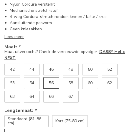
Nylon Cordura versterkt
Mechanische stretch-stof
4-weg Cordura-stretch rondom knieën / taille / kruis
Aansluitende pasvorm
Geen kniezakken
Lees meer
Maat:
*
Maat uitverkocht? Check de vernieuwde opvolger:
DASSY Helix
NEXT
42
44
46
48
50
52
56
53
54
58
60
62
63
64
66
67
Lengtemaat:
*
Standaard (81-86
Kort (75-80 cm)
cm)