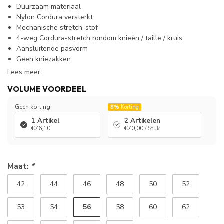
Duurzaam materiaal
Nylon Cordura versterkt
Mechanische stretch-stof
4-weg Cordura-stretch rondom knieën / taille / kruis
Aansluitende pasvorm
Geen kniezakken
Lees meer
VOLUME VOORDEEL
Geen korting
8%
Korting
1 Artikel
2 Artikelen
€76,10
€70,00
/ Stuk
Maat:
*
42
44
46
48
50
52
56
53
54
58
60
62